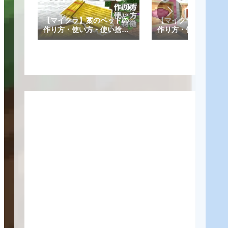
【マイクラ】藁のベッドの
【マイクラ】クッシ
作り方・使い方・使い捨て
作り方・使い方・設
など特徴を解説！【統合
や高さ調整一覧など
版/Java版】
解説！【統合版/Java