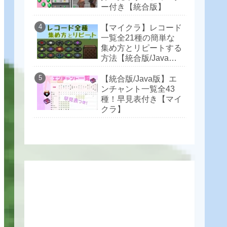
ー付き【統合版】
【マイクラ】レコード
一覧全21種の簡単な
集め方とリピートする
方法【統合版/Java
版】
【統合版/Java版】エ
ンチャント一覧全43
種！早見表付き【マイ
クラ】