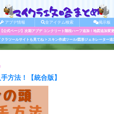
アプデ情報
全アイテム検索
掲示板
【公式ページ】次期アプデ コンクリート階段ハーフ追加！地図追加変
イクラツールサイトも見てね > スキン作成ツール/図形ジェネレーター追
0
入手方法！【統合版】