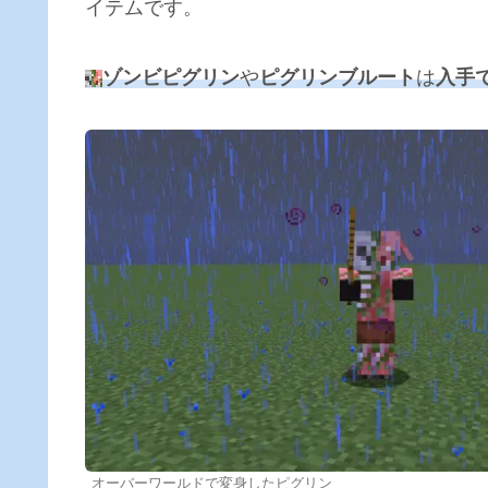
イテムです。
ゾンビピグリン
や
ピグリンブルート
は
入手
オーバーワールドで変身したピグリン