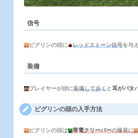
信号
ピグリンの頭に
レッドストーン信号
を与
装備
プレイヤーが頭に
装備して歩く
と
耳がパタ
ピグリンの頭の入手方法
ピグリンの頭は
帯電クリーパー
の爆発に