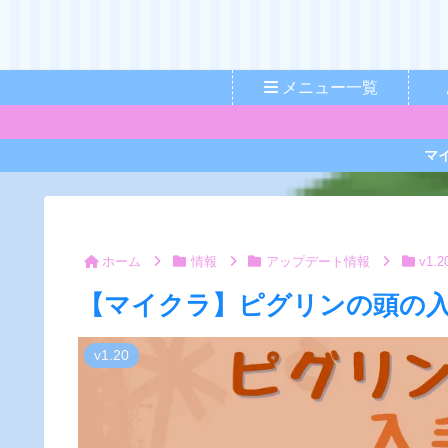
メニュー一覧
マ
ホーム
情報
アップデート情報
v1.2
【マイクラ】ピグリンの頭の
v1.20