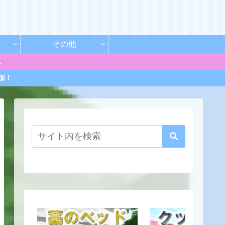
その他
更
加！