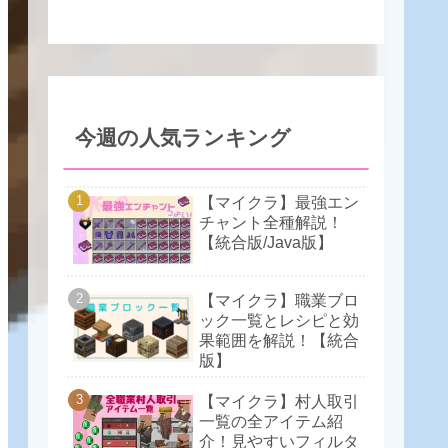
今週の人気ランキング
【マイクラ】最強エン
チャント全種解説！
【統合版/Java版】
【マイクラ】職業ブロ
ック一覧とレシピと効
果範囲を解説！【統合
版】
【マイクラ】村人取引
一覧の全アイテム紹
介！見やすいフィルタ