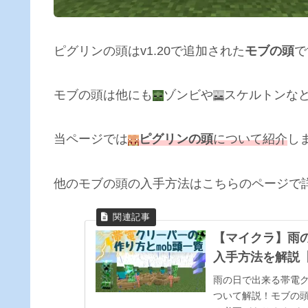
ピグリンの頭はv1.20で追加された
モブの頭
で
モブの頭は他にも
ゾンビや
スケルトンな
当ページでは
ピグリンの頭
について紹介
し
他のモブの頭の入手方法はこちらのページで
【マイクラ】雨
入手方法を解説
雨の日で出来る帯電ク
ついて解説！モブの