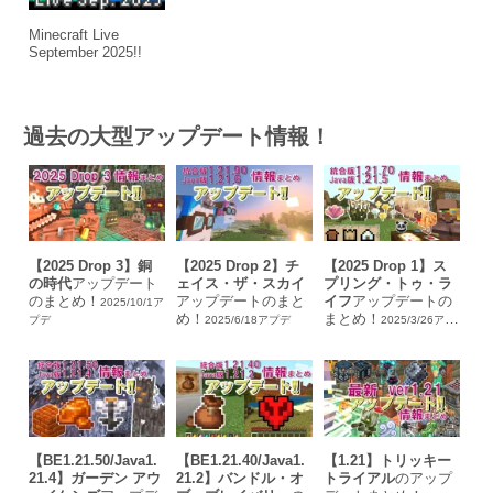
Minecraft Live
September 2025!!
過去の大型アップデート情報！
【2025 Drop 3】銅
【2025 Drop 2】チ
【2025 Drop 1】ス
の時代
アップデート
ェイス・ザ・スカイ
プリング・トゥ・ラ
のまとめ！
アップデートのまと
イフ
アップデートの
2025/10/1ア
め！
まとめ！
プデ
2025/6/18アプデ
2025/3/26アプ
デ
【BE1.21.50/Java1.
【BE1.21.40/Java1.
【1.21】トリッキー
21.4】ガーデン アウ
21.2】バンドル・オ
トライアル
のアップ