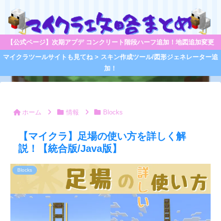
【公式ページ】次期アプデ コンクリート階段ハーフ追加！地図追加変更
マイクラツールサイトも見てね > スキン作成ツール/図形ジェネレーター追
加！
ホーム
情報
Blocks
【マイクラ】足場の使い方を詳しく解
説！【統合版/Java版】
Blocks