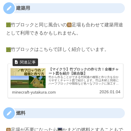
建築用
竹ブロックと同じ風合いの
足場も合わせて建築用途
として利用できるかもしれません。
竹ブロックはこちらで詳しく紹介しています。
【マイクラ】竹ブロックの作り方！全種チャ
ート図を紹介【統合版】
竹から作ることができる竹関連の種類と作り方を分か
りやすくチャート図で紹介します。竹は木材と同様に
ハーフブロックや階段など色々なブロックに加工する
ことができます。竹関連ブロックの種類竹ブロックは
竹のブロック、竹の板材と竹細工の大きく３種類あ
2026.01.04
minecraft-yutakura.com
り...
燃料
足場が不要になったら
かまどの燃料とすることもで