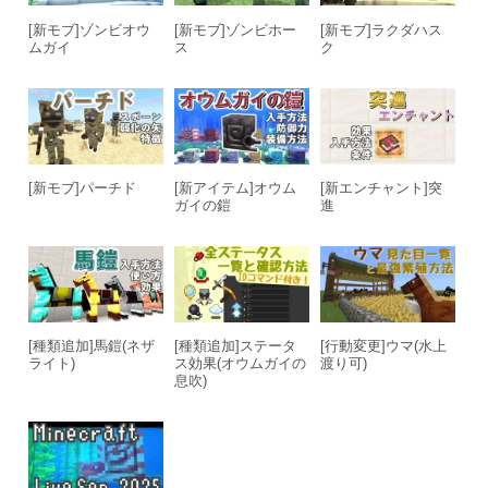
[新モブ]ゾンビオウ
[新モブ]ゾンビホー
[新モブ]ラクダハス
ムガイ
ス
ク
[新モブ]パーチド
[新アイテム]オウム
[新エンチャント]突
ガイの鎧
進
[種類追加]馬鎧(ネザ
[種類追加]ステータ
[行動変更]ウマ(水上
ライト)
ス効果(オウムガイの
渡り可)
息吹)