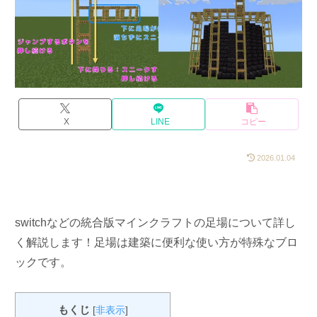
X
LINE
コピー
2026.01.04
switchなどの統合版マインクラフトの足場について詳し
く解説します！足場は建築に便利な使い方が特殊なブロ
ックです。
もくじ
[
非表示
]