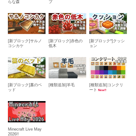
らな森
プ
[新ブロック]サルノ
[新ブロック]赤色の
[新ブロック*]クッシ
コシカケ
低木
ョン
[新ブロック]藁のベ
[種類追加]羊毛
[種類追加]コンクリ
ッド
ート
New!!
Minecraft Live May
2026!!