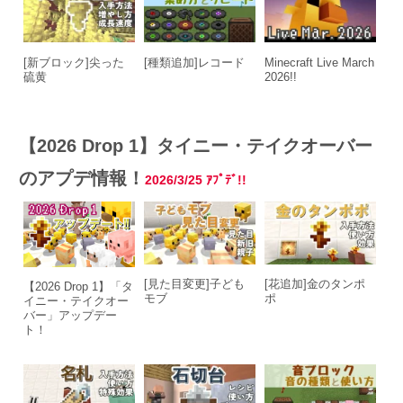
[新ブロック]尖った
[種類追加]レコード
Minecraft Live March
硫黄
2026!!
【2026 Drop 1】タイニー・テイクオーバー
のアプデ情報！
2026/3/25
ｱﾌﾟﾃﾞ!!
[見た目変更]子ども
[花追加]金のタンポ
【2026 Drop 1】「タ
モブ
ポ
イニー・テイクオー
バー」アップデー
ト！