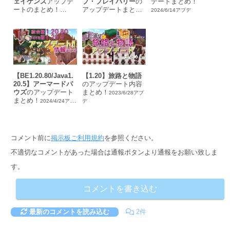
ェイケンズ
アップデ
ブ・ブレイバリー
の
デートまとめ！
ートのまとめ！
アップデートまと
2024/6/14アプデ
め！
2024/12/4アプデ
2024/10/23アプデ
【BE1.20.80/Java1.
【1.20】旅路と物語
20.5】アーマードパ
のアップデート内容
ウズ
のアップデート
まとめ！
2023/6/28アプ
まとめ！
2024/4/24アプ
デ
デ
コメント前に
掲示板ご利用規約
を参照ください。
不適切なコメントがあった場合は通報ボタンより通報をお願い致しま
す。
コメントを書き込む
最新のコメントを読み込む
2件