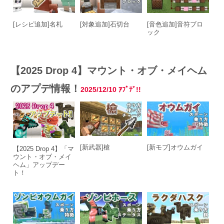
[レシピ追加]名札
[対象追加]石切台
[音色追加]音符ブロ
ック
【2025 Drop 4】マウント・オブ・メイヘム
のアプデ情報！
2025/12/10 ｱﾌﾟﾃﾞ!!
[新武器]槍
[新モブ]オウムガイ
【2025 Drop 4】「マ
ウント・オブ・メイ
ヘム」アップデー
ト！