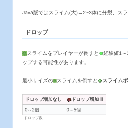
Java版ではスライム(大)→2~3体に分裂、ス
ドロップ
スライムをプレイヤーが倒すと
経験値1
ップする可能性があります。
最小サイズの
スライムを倒すと
スライムボ
ドロップ増加なし
ドロップ増加Ⅲ
0～2個
0～5個
ドロップ数