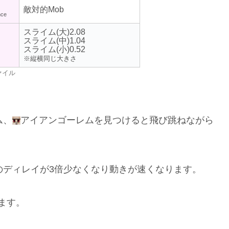
敵対的Mob
ence
スライム(大)2.08
スライム(中)1.04
）
スライム(小)0.52
※縦横同じ大きさ
ァイル
ム、
アイアンゴーレムを見つけると飛び跳ねながら
のディレイが3倍少なくなり動きが速くなります。
ます。