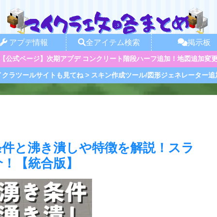
アプデ情報
全アイテム検索
掲示板
【公式ページ】次期アプデ コンクリート階段ハーフ追加！地図追加変
イクラツールサイトも見てね > スキン作成ツール/図形ジェネレーター追
条件と沸き潰しや特徴を解説！スラ
介！【統合版】