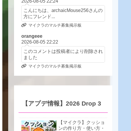
2026-08-05 22:24
こんにちは、archaicMouse256さんの
方にフレンド...
マイクラのマルチ募集掲示板
orangeee
2026-08-05 22:22
このコメントは投稿者により削除され
ました
マイクラのマルチ募集掲示板
【アプデ情報】2026 Drop 3
【マイクラ】クッショ
ンの作り方・使い方・