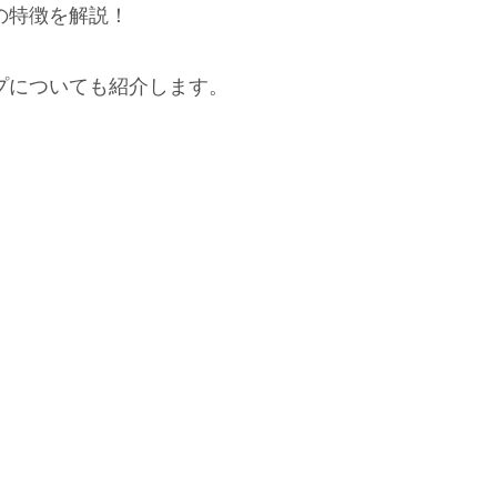
の特徴を解説！
プについても紹介します。