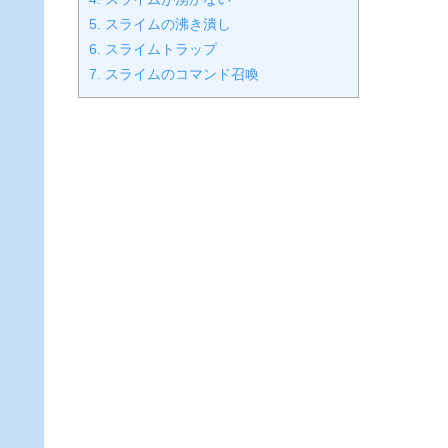
5.
スライムの沸き潰し
6.
スライムトラップ
7.
スライムのコマンド召喚