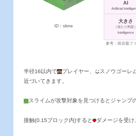
AI
Artificial Intellig
大きさ
ID：slime
（当たり判定
Intelligence
参考：統合版フ
半径16以内で
プレイヤー、
スノウゴーレ
近づいてきます。
スライムが攻撃対象を見つけるとジャンプ
接触(0.15ブロック内)すると
ダメージを受け