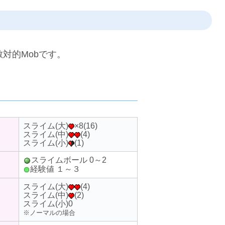
対的Mobです。
スライム(大)
×8(16)
スライム(中)
(4)
スライム(小)
(1)
スライムボール 0～2
経験値 １～３
スライム(大)
(4)
スライム(中)
(2)
スライム(小)0
※ノーマルの場合