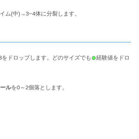
ライム(中)→3~4体に分裂します。
～3をドロップします。どのサイズでも
経験値をドロ
ール
を0～2個落とします。