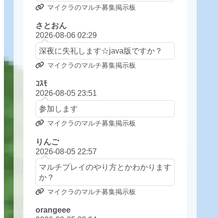
マイクラのマルチ募集掲示板
さとおん
2026-08-06 02:29
深夜に失礼します☆java版ですか？
マイクラのマルチ募集掲示板
ｺｽﾓ
2026-08-05 23:51
参加します
マイクラのマルチ募集掲示板
りんご
2026-08-05 22:57
マルチプレイのやり方とかわかります
か？
マイクラのマルチ募集掲示板
orangeee