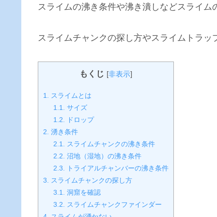
スライムの沸き条件や沸き潰しなどスライム
スライムチャンクの探し方やスライムトラッ
もくじ
[
非表示
]
1.
スライムとは
1.1.
サイズ
1.2.
ドロップ
2.
湧き条件
2.1.
スライムチャンクの沸き条件
2.2.
沼地（湿地）の沸き条件
2.3.
トライアルチャンバーの沸き条件
3.
スライムチャンクの探し方
3.1.
洞窟を確認
3.2.
スライムチャンクファインダー
4.
スライムが湧かない