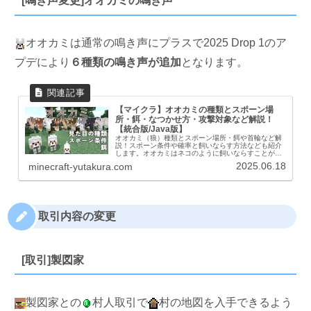
[鳴き声変更]オオカミの鳴き声
オオカミは通常の鳴き声にプラスで2025 Drop 1のア
プデにより
６種類の鳴き声が追加
となります。
【マイクラ】オオカミの種類とスポーン場
所・餌・なつかせ方・攻撃対象など解説！
【統合版/Java版】
オオカミ（狼）種類とスポーン場所・餌や首輪など解
説！スポーン条件や確率と飼いならす方法なども紹介
します。オオカミはネコのように飼いならすことがで
き、プレイヤーについて来て特定のモブを攻撃するよ
2025.06.18
minecraft-yutakura.com
うになります。基本情報オオカミ情報体力野生オオ
カ...
取引内容の変更
[取引]製図家
製図家との
村人取引で
村の地図を入手できるよう