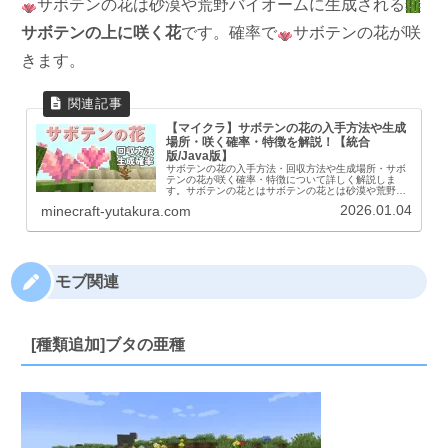
サボテンの花は砂漠や荒野バイオームに生成される
サボテンの上に咲く花
です。確率で
サボテンの花が咲
きます。
【マイクラ】サボテンの花の入手方法や生成
場所・咲く確率・特徴を解説！【統合
版/Java版】
サボテンの花の入手方法・回収方法や生成場所・サボ
テンの花が咲く確率・特徴について詳しく解説しま
す。サボテンの花とはサボテンの花とは砂漠や荒野バ
イオームに生成されるサボテンの上に咲く花です。必
2026.01.04
minecraft-yutakura.com
ず咲くわけでなく、確率でサボテンの花が咲きます。
ア...
モブ関連
[種類追加]ブタの亜種