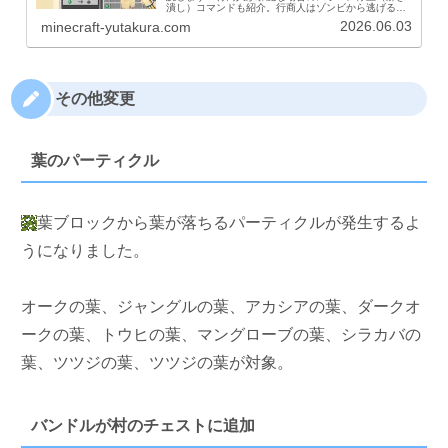
潰し）コマンドも紹介。行商人はゾンビから逃げるた
めに透明化のポーションを飲みます。ワールドの色々
2026.06.03
minecraft-yutakura.com
な場所にスポーンする行商人。様々なアイテムをエメ
ラルドと交換してくれるラマを２体引き連れている商
人です。
その他変更
葉のパーティクル
葉ブロックから葉が落ちるパーティクルが発生するよ
うになりました。
オークの葉、ジャングルの葉、アカシアの葉、ダークオ
ークの葉、トウヒの葉、マングローブの葉、シラカバの
葉、ツツジの葉、ツツジの葉が対象。
バンドルが村のチェストに追加