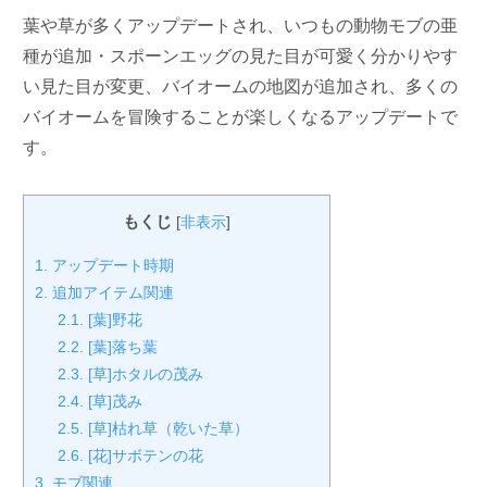
葉や草が多くアップデートされ、いつもの動物モブの亜
種が追加・スポーンエッグの見た目が可愛く分かりやす
い見た目が変更、バイオームの地図が追加され、多くの
バイオームを冒険することが楽しくなるアップデートで
す。
もくじ
[
非表示
]
1.
アップデート時期
2.
追加アイテム関連
2.1.
[葉]野花
2.2.
[葉]落ち葉
2.3.
[草]ホタルの茂み
2.4.
[草]茂み
2.5.
[草]枯れ草（乾いた草）
2.6.
[花]サボテンの花
3.
モブ関連