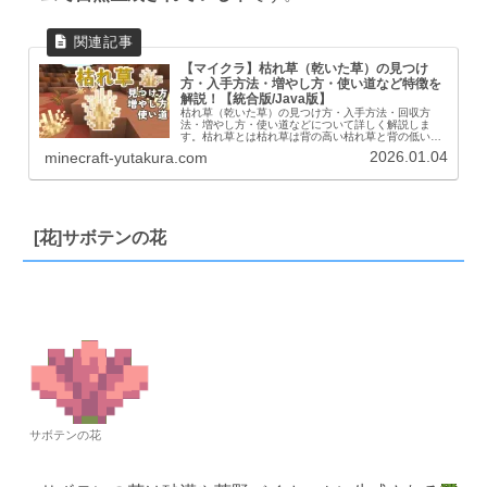
【マイクラ】枯れ草（乾いた草）の見つけ
方・入手方法・増やし方・使い道など特徴を
解説！【統合版/Java版】
枯れ草（乾いた草）の見つけ方・入手方法・回収方
法・増やし方・使い道などについて詳しく解説しま
す。枯れ草とは枯れ草は背の高い枯れ草と背の低い枯
れ草の２種類が存在します。砂漠バイオームと荒野バ
2026.01.04
minecraft-yutakura.com
イオームで自然生成されている草です。基本情報内容
見た...
[花]サボテンの花
サボテンの花