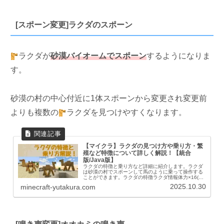
[スポーン変更]ラクダのスポーン
ラクダが
砂漠バイオームでスポーン
するようになりま
す。
砂漠の村の中心付近に1体スポーンから変更され変更前
よりも複数の
ラクダを見つけやすくなります。
【マイクラ】ラクダの見つけ方や乗り方・繁
殖など特徴について詳しく解説！【統合
版/Java版】
ラクダの特徴と乗り方など詳細に紹介します。ラクダ
は砂漠の村でスポーンして馬のように乗って操作する
ことができます。ラクダの特徴ラクダ情報体力×16(32)
ドロップ^経験値^ １～３繁殖^サボテン^AI友好的Mob
2025.10.30
minecraft-yutakura.com
大きさ幅 :1.7高さ :2....