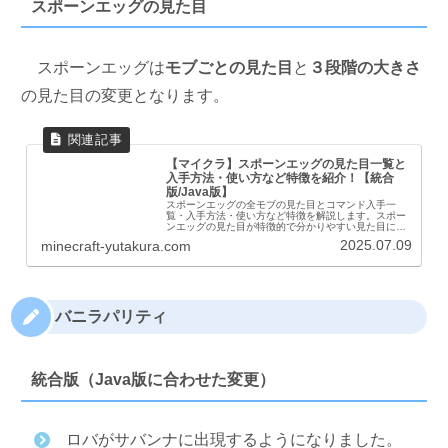
スポーンエッグの見た目
スポーンエッグは
モブごとの見た目
と
３段階の大きさ
の見た目の変更となります。
【マイクラ】スポーンエッグの見た目一覧と
入手方法・使い方など特徴を紹介！【統合
版/Java版】
スポーンエッグの全モブの見た目とコマンド入手一
覧・入手方法・使い方など特徴を解説します。スポー
ンエッグの見た目が特徴的で分かりやすい見た目にな
りました。スポーンエッグとはスポーンエッグは投げ
2025.07.09
minecraft-yutakura.com
ると対象のモブをスポーンさせるアイテムです。クリ
エ...
バニラパリティ
統合版（Java版に合わせた変更）
ロバがサバンナに出現するようになりました。