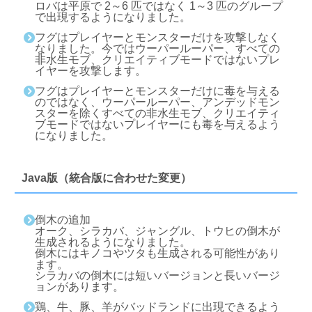
ロバは平原で 2～6 匹ではなく 1～3 匹のグループ
で出現するようになりました。
フグはプレイヤーとモンスターだけを攻撃しなく
なりました。今ではウーパールーパー、すべての
非水生モブ、クリエイティブモードではないプレ
イヤーを攻撃します。
フグはプレイヤーとモンスターだけに毒を与える
のではなく、ウーパールーパー、アンデッドモン
スターを除くすべての非水生モブ、クリエイティ
ブモードではないプレイヤーにも毒を与えるよう
になりました。
Java版（統合版に合わせた変更）
倒木の追加
オーク、シラカバ、ジャングル、トウヒの倒木が
生成されるようになりました。
倒木にはキノコやツタも生成される可能性があり
ます。
シラカバの倒木には短いバージョンと長いバージ
ョンがあります。
鶏、牛、豚、羊がバッドランドに出現できるよう