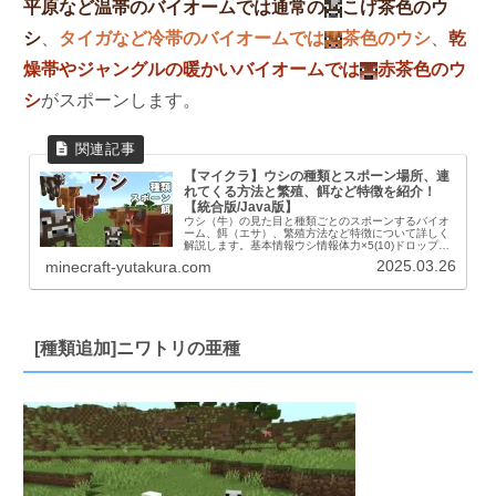
平原など温帯のバイオームでは通常の
こげ茶色のウ
シ
、
タイガなど冷帯のバイオームでは
茶色のウシ
、
乾
燥帯やジャングルの暖かいバイオームでは
赤茶色のウ
シ
がスポーンします。
【マイクラ】ウシの種類とスポーン場所、連
れてくる方法と繁殖、餌など特徴を紹介！
【統合版/Java版】
ウシ（牛）の見た目と種類ごとのスポーンするバイオ
ーム、餌（エサ）、繁殖方法など特徴について詳しく
解説します。基本情報ウシ情報体力×5(10)ドロップ生
の牛肉経験値 １～３繁殖小麦AI友好的Mob大きさ幅
2025.03.26
minecraft-yutakura.com
:1.3高さ :0.9飼いならす×参...
[種類追加]ニワトリの亜種