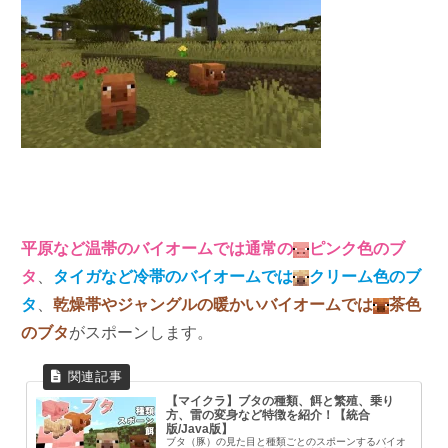
平原など
温帯の
バイオームでは通常の
ピンク色のブ
タ
、
タイガなど冷帯のバイオームでは
クリーム色のブ
タ
、
乾燥帯やジャングルの暖かいバイオームでは
茶色
のブタ
がスポーンします。
【マイクラ】ブタの種類、餌と繁殖、乗り
方、雷の変身など特徴を紹介！【統合
版/Java版】
ブタ（豚）の見た目と種類ごとのスポーンするバイオ