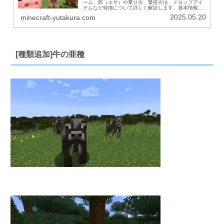
ーム、餌（エサ）や乗り方、繁殖方法、ドロップアイ
テムなど特徴について詳しく解説します。基本情報ブ
タ情報体力×5(10)ドロップ生の豚肉経験値 １～３繁殖
2025.05.20
minecraft-yutakura.com
ニンジン、ジャガイモ、ビートルートAI友...
[種類追加]牛の亜種