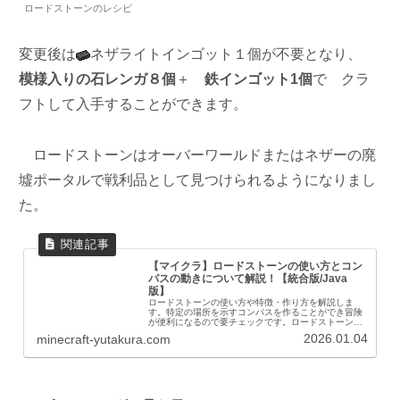
ロードストーンのレシピ
変更後は
ネザライトインゴット１個が不要となり、
模様入りの石レンガ８個
＋
鉄インゴット1個
で
クラ
フトして入手することができます。
ロードストーンはオーバーワールドまたはネザーの廃
墟ポータルで戦利品として見つけられるようになりまし
た。
【マイクラ】ロードストーンの使い方とコン
パスの動きについて解説！【統合版/Java
版】
ロードストーンの使い方や特徴・作り方を解説しま
す。特定の場所を示すコンパスを作ることができ冒険
が便利になるので要チェックです。ロードストーンと
はロードストーンはコンパスの向きを使用したロード
2026.01.04
minecraft-yutakura.com
ストーンに向けることができる機能的ブロックです。
オ...