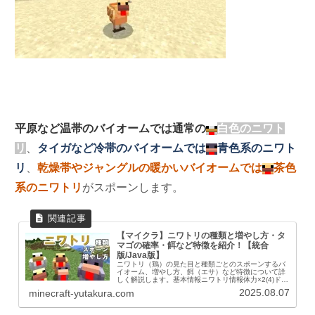
平原など温帯のバイオームでは通常の
白色のニワト
リ
、
タイガなど冷帯のバイオームでは
青色系のニワト
リ
、
乾燥帯やジャングルの暖かいバイオームでは
茶色
系のニワトリ
がスポーンします。
【マイクラ】ニワトリの種類と増やし方・タ
マゴの確率・餌など特徴を紹介！【統合
版/Java版】
ニワトリ（鶏）の見た目と種類ごとのスポーンするバ
イオーム、増やし方、餌（エサ）など特徴について詳
しく解説します。基本情報ニワトリ情報体力×2(4)ドロ
ップ羽根生の鶏肉経験値 １～３繁殖小麦の種ビートル
2025.08.07
minecraft-yutakura.com
ートの種スイカの種カボチャの種ウツボカズ...