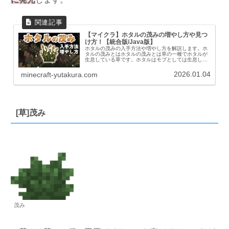
【マイクラ】ホタルの茂みの増やし方や見つ
け方！【統合版/Java版】
ホタルの茂みの入手方法や増やし方を解説します。ホ
タルの茂みとはホタルの茂みとは草の一種でホタルが
生息している草です。ホタルはモブとしては生息して
いなくパーティクルとして発生します。夜になると草
だけでなく周辺にホタルが飛んでいるように発光し
2026.01.04
minecraft-yutakura.com
ま...
[草]茂み
茂み