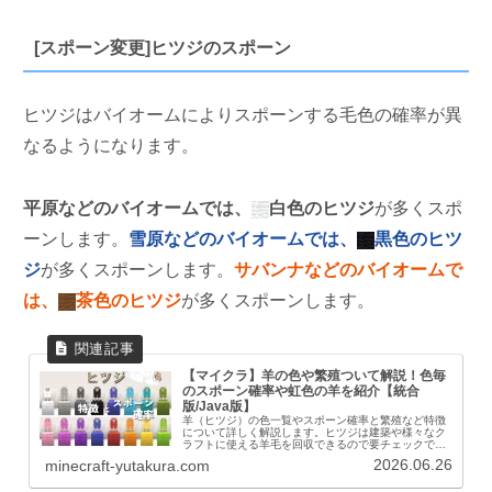
[スポーン変更]ヒツジのスポーン
ヒツジはバイオームによりスポーンする毛色の確率が異
なるようになります。
平原などのバイオームでは、
白色のヒツジ
が多くスポ
ーンします。
雪原などのバイオームでは、
黒色のヒツ
ジ
が多くスポーンします。
サバンナなどのバイオームで
は、
茶色のヒツジ
が多くスポーンします。
【マイクラ】羊の色や繁殖ついて解説！色毎
のスポーン確率や虹色の羊を紹介【統合
版/Java版】
羊（ヒツジ）の色一覧やスポーン確率と繁殖など特徴
について詳しく解説します。ヒツジは建築や様々なク
ラフトに使える羊毛を回収できるので要チェックで
す。虹色のヒツジの作り方も紹介！基本情報ヒツジ情
2026.06.26
minecraft-yutakura.com
報体力×4(8)ドロップ生の羊肉羊毛経験値 １～３...