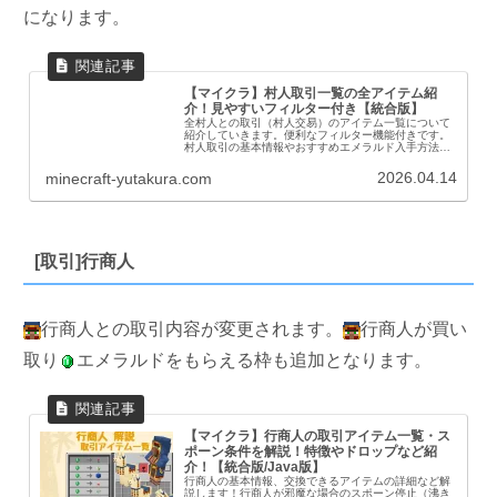
になります。
【マイクラ】村人取引一覧の全アイテム紹
介！見やすいフィルター付き【統合版】
全村人との取引（村人交易）のアイテム一覧について
紹介していきます。便利なフィルター機能付きです。
村人取引の基本情報やおすすめエメラルド入手方法に
ついて解説します。
2026.04.14
minecraft-yutakura.com
[取引]行商人
行商人との取引内容が変更されます。
行商人が買い
取り
エメラルドをもらえる枠も追加となります。
【マイクラ】行商人の取引アイテム一覧・ス
ポーン条件を解説！特徴やドロップなど紹
介！【統合版/Java版】
行商人の基本情報、交換できるアイテムの詳細など解
説します！行商人が邪魔な場合のスポーン停止（沸き