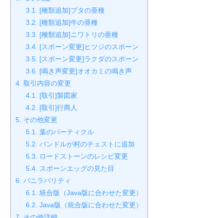
3.1.
[種類追加]ブタの亜種
3.2.
[種類追加]牛の亜種
3.3.
[種類追加]ニワトリの亜種
3.4.
[スポーン変更]ヒツジのスポーン
3.5.
[スポーン変更]ラクダのスポーン
3.6.
[鳴き声変更]オオカミの鳴き声
4.
取引内容の変更
4.1.
[取引]製図家
4.2.
[取引]行商人
5.
その他変更
5.1.
葉のパーティクル
5.2.
バンドルが村のチェストに追加
5.3.
ロードストーンのレシピ変更
5.4.
スポーンエッグの見た目
6.
バニラパリティ
6.1.
統合版（Java版に合わせた変更）
6.2.
Java版（統合版に合わせた変更）
7.
その他詳細