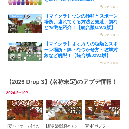
2026.06.26
【マイクラ】ウシの種類とスポーン
2025 Drop
場所、連れてくる方法と繁殖、餌な
ど特徴を紹介！【統合版/Java版】
2025.03.26
【マイクラ】オオカミの種類とスポ
Entity
ーン場所・餌・なつかせ方・攻撃対
象など解説！【統合版/Java版】
2025.06.18
【2026 Drop 3】(名称未定)のアプデ情報！
2026/9~10?
[新バイオーム]まだ
[新構築物]廃キャン
[新木]ポプラ