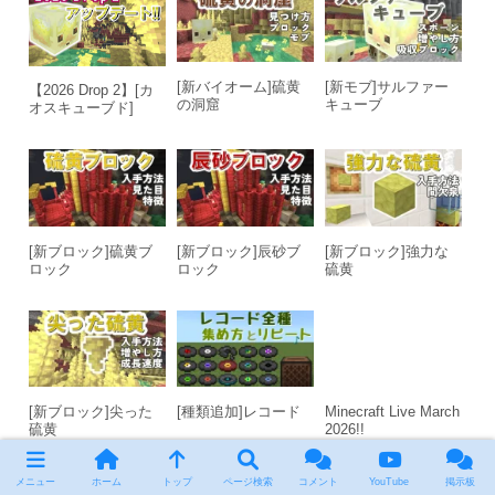
[新バイオーム]硫黄
[新モブ]サルファー
【2026 Drop 2】[カ
の洞窟
キューブ
オスキューブド]
[新ブロック]硫黄ブ
[新ブロック]辰砂ブ
[新ブロック]強力な
ロック
ロック
硫黄
[新ブロック]尖った
[種類追加]レコード
Minecraft Live March
硫黄
2026!!
メニュー
ホーム
トップ
ページ検索
コメント
YouTube
掲示板