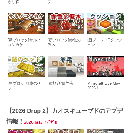
らな森
プ
[新ブロック]サルノ
[新ブロック]赤色の
[新ブロック*]クッシ
コシカケ
低木
ョン
[新ブロック]藁のベ
[種類追加]羊毛
Minecraft Live May
ッド
2026!!
【2026 Drop 2】カオスキューブドのアプデ
情報！
2026/6/17
ｱﾌﾟﾃﾞ!!