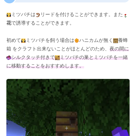
ミツバチは
リードを付けることができます。また
花
で誘導することができます。
初めて
ミツバチを飼う場合は
ハニカムが無く
養蜂
箱 をクラフト出来ないことがほとんどのため、
夜の間に
シルクタッチ付きで
ミツバチの巣とミツバチを一緒
に移動することをおすすめします。