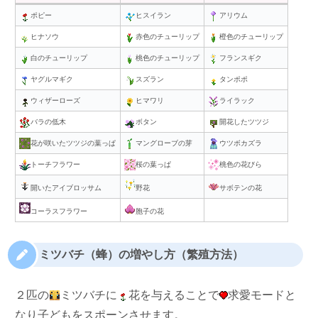
ポピー
ヒスイラン
アリウム
ヒナソウ
赤色のチューリップ
橙色のチューリップ
白のチューリップ
桃色のチューリップ
フランスギク
ヤグルマギク
スズラン
タンポポ
ウィザーローズ
ヒマワリ
ライラック
バラの低木
ボタン
開花したツツジ
花が咲いたツツジの葉っぱ
マングローブの芽
ウツボカズラ
トーチフラワー
桜の葉っぱ
桃色の花びら
開いたアイブロッサム
野花
サボテンの花
コーラスフラワー
胞子の花
ミツバチ（蜂）の増やし方（繁殖方法）
２匹の
ミツバチに
花を与えることで
求愛モードと
なり子どもをスポーンさせます。