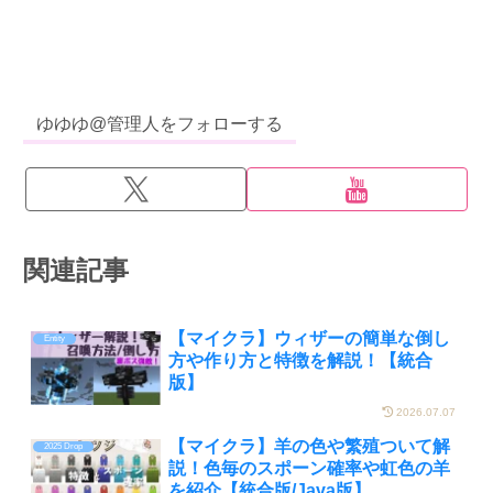
ゆゆゆ@管理人をフォローする
関連記事
【マイクラ】ウィザーの簡単な倒し
Entity
方や作り方と特徴を解説！【統合
版】
2026.07.07
【マイクラ】羊の色や繁殖ついて解
2025 Drop
説！色毎のスポーン確率や虹色の羊
を紹介【統合版/Java版】