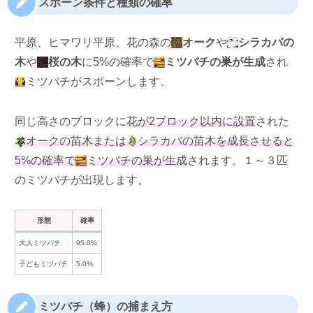
スポーン条件と種類の確率
平原、ヒマワリ平原、花の森の
オーク
や
シラカバの
木
や
桜の木
に5%の確率で
ミツバチの巣が生成
され
ミツバチがスポーンします。
同じ高さのブロックに
花が2ブロック以内に設置
された
オークの苗木または
シラカバの苗木を成長させると
5%の確率で
ミツバチの巣が生成
されます。１～３匹
のミツバチが出現します。
形態
確率
大人ミツバチ
95.0%
子どもミツバチ
5.0%
ミツバチ（蜂）の捕まえ方