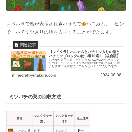
レベル５で蜜が表示され
ハサミで
ハニカム、
ビン
で
ハチミツ入りの瓶を入手することができます。
【マイクラ】ハニカムとハチミツ入りの瓶と
ハチミツブロックの使い道10選！【統合版】
ハチから入手することができるハニカムやハチミツ入
りの瓶、ハチミツブロックの使い道について詳しく紹
介します！入手方法ハニカムとハチミツ入りの瓶の入
手方法はミツバチの巣または養蜂箱に蜜が溜まってい
る状態で入手することができます。ハサミガラス瓶
2024.06.08
minecraft-yutakura.com
蜜...
ミツバチの巣の回収方法
シルクタッチ
シルクタッチ
名称
適正道具
無し
付き
ミツバチの巣
破壊
ドロップ
斧