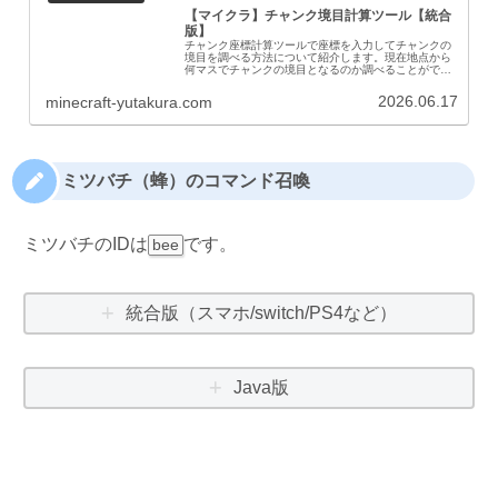
【マイクラ】チャンク境目計算ツール【統合
版】
チャンク座標計算ツールで座標を入力してチャンクの
境目を調べる方法について紹介します。現在地点から
何マスでチャンクの境目となるのか調べることができ
ます。使い方表示されている座標を入力します。以上
です。高さ(y)座標は対象外です。現在の地点を含...
2026.06.17
minecraft-yutakura.com
ミツバチ（蜂）のコマンド召喚
ミツバチのIDは
です。
bee
統合版（スマホ/switch/PS4など）
Java版