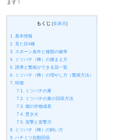
ます！
もくじ
[
非表示
]
1.
基本情報
2.
見た目4種
3.
スポーン条件と種類の確率
4.
ミツバチ（蜂）の捕まえ方
5.
誘導と繁殖ができる花一覧
6.
ミツバチ（蜂）の増やし方（繁殖方法）
7.
特徴
7.1.
ミツバチの巣
7.2.
ミツバチの巣の回収方法
7.3.
畑の作物成長
7.4.
焚き火
7.5.
攻撃と攻撃力
8.
ミツバチ（蜂）の飼い方
9.
ハチミツ自動回収