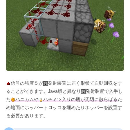
信号の強度５が
発射装置に届く形状で自動回収をす
ることができます。Java版と異なり
発射装置で入手し
た
ハニカムや
ハチミツ入りの瓶が周辺に散らばる
た
め地面にホッパートロッコを埋めたりホッパーを設置す
る必要があります。