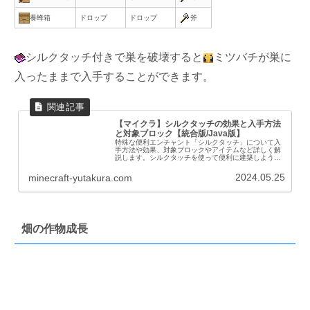
養蜂箱
ドロップ
ドロップ
斧
シルクタッチ付きで巣を破壊すると
ミツバチが巣に
入ったままで入手することができます。
【マイクラ】シルクタッチの効果と入手方法
と対象ブロック【統合版/Java版】
特殊な便利エンチャント「シルクタッチ」について入
手方法や効果、対象ブロックやアイテムなど詳しく解
説します。シルクタッチを使って便利に建築しよう！
シルクタッチとはシルクタッチは特殊な効果をもつ
「エンチャント」の１つです。名称シルクタッチ効果
2024.05.25
minecraft-yutakura.com
ガ...
畑の作物成長