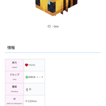
ID：bee
情報
体力
×5(10)
Health
ドロップ
経験値 １～３
Drop
繁殖
花
Breeding
AI
中立的Mob
Artificial Intelligence