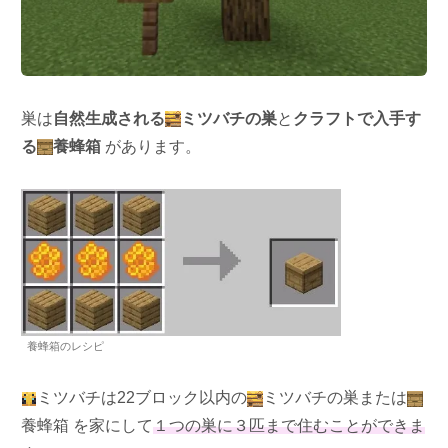
巣は
自然生成される
ミツバチの巣
と
クラフトで入手す
る
養蜂箱
があります。
養蜂箱のレシピ
ミツバチは22ブロック以内の
ミツバチの巣または
養蜂箱 を家にして
１つの巣に３匹まで住むことができま