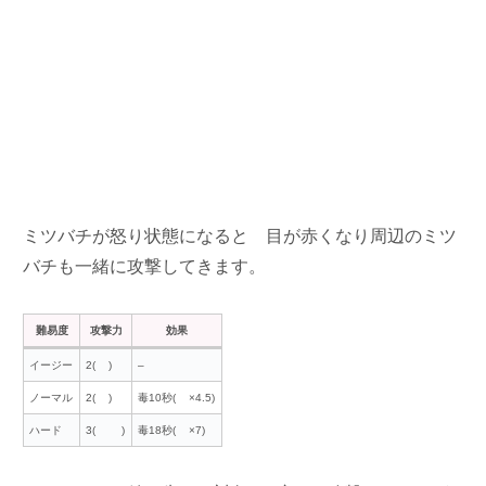
ミツバチが怒り状態になると
目が赤くなり周辺のミツ
バチも一緒に攻撃してきます。
難易度
攻撃力
効果
イージー
2(
)
–
ノーマル
2(
)
毒10秒(
×4.5)
ハード
3(
)
毒18秒(
×7)