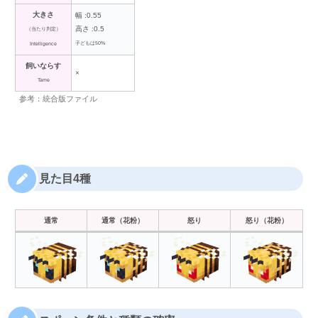
大きさ
幅 :0.55
高さ :0.5
（当たり判定）
子どもは50%
Intelligence
飼いならす
×
Tame
参考：統合版ファイル
見た目4種
通常
通常（花粉）
怒り
怒り（花粉）