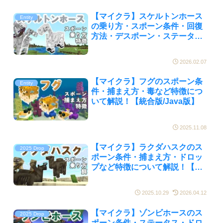
【マイクラ】スケルトンホース
Entity
の乗り方・スポーン条件・回復
方法・デスポーン・ステータス
など特徴について解説！【統合
版/Java版】
2026.02.07
【マイクラ】フグのスポーン条
Entity
件・捕まえ方・毒など特徴につ
いて解説！【統合版/Java版】
2025.11.08
【マイクラ】ラクダハスクのス
2025 Drop
ポーン条件・捕まえ方・ドロッ
プなど特徴について解説！【統
合版/Java版】
2025.10.29
2026.04.12
【マイクラ】ゾンビホースのス
2025 Drop
ポーン条件・ステータス・ドロ