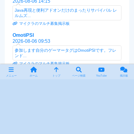
2026-08-06 14:15
Java再現と便利アドオンだけのまったりサバイバル レ
ルムズ...
マイクラのマルチ募集掲示板
OmotiPSI
2026-08-06 09:53
参加します自分のゲーマータグはOmotiPSIです。フレ
ンド...
マイクラのマルチ募集掲示板
Es(エス)
メニュー
ホーム
トップ
ページ検索
YouTube
掲示板
2026-08-06 08:31
すみません訂正します。ゲーマータグArchaicMouse2...
マイクラのマルチ募集掲示板
Es(エス)
2026-08-06 08:20
参加応募させていただきます。ゲーマータグ
Barmitten8...