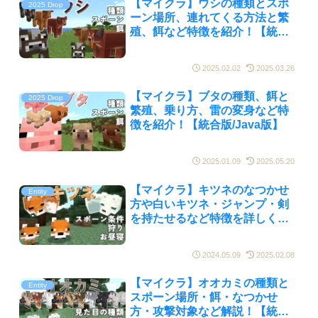
【マイクラ】ウシの種類とスポ
2025 Drop
ーン場所、連れてくる方法と繁
殖、餌など特徴を紹介！【統合
版/Java版】
2025.02.02
2025.03.26
【マイクラ】ブタの種類、餌と
2025 Drop
繁殖、乗り方、雷の変身など特
徴を紹介！【統合版/Java版】
2025.01.09
2025.05.20
【マイクラ】キツネのなつかせ
Entity
方や白いキツネ・ジャンプ・剣
を持たせるなど特徴を詳しく解
説！【統合版/Java版】
2024.05.09
2025.02.08
【マイクラ】オオカミの種類と
Entity
スポーン場所・餌・なつかせ
方・攻撃対象など解説！【統合