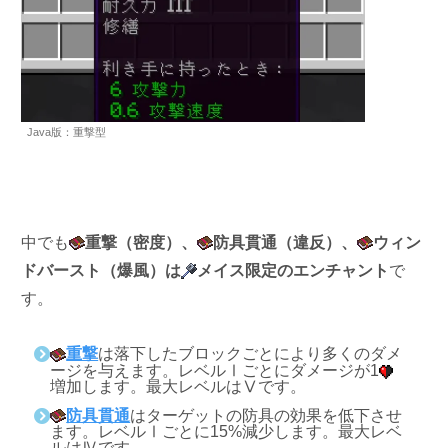
Java版：重撃型
中でも
重撃（密度）
、
防具貫通
（違反）
、
ウィン
ドバースト
（爆風）は
メイス限定のエンチャント
で
す。
重撃
は落下したブロックごとにより多くのダメ
ージを与えます。レベルⅠごとにダメージが1
増加します。最大レベルはⅤです。
防具貫通
はターゲットの防具の効果を低下させ
ます。レベルⅠごとに15%減少します。最大レベ
ルはⅣです。