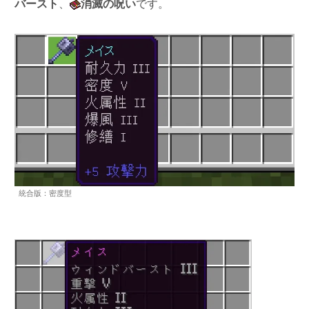
バースト
、
消滅の呪い
です。
統合版：密度型