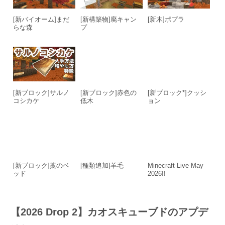
[新バイオーム]まだ
[新構築物]廃キャン
[新木]ポプラ
らな森
プ
[新ブロック]サルノ
[新ブロック]赤色の
[新ブロック*]クッシ
コシカケ
低木
ョン
[新ブロック]藁のベ
[種類追加]羊毛
Minecraft Live May
ッド
2026!!
【2026 Drop 2】カオスキューブドのアプデ