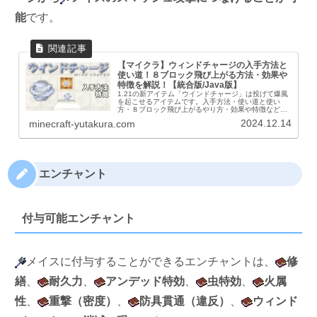
能
です。
【マイクラ】ウィンドチャージの入手方法と
使い道！８ブロック飛び上がる方法・効果や
特徴を解説！【統合版/Java版】
1.21の新アイテム「ウインドチャージ」は投げて爆風
を起こせるアイテムです。入手方法・使い道と使い
方・８ブロック飛び上がるやり方・効果や特徴などを
解説します。ブリーズを倒してウインドチャージを入
2024.12.14
minecraft-yutakura.com
手して遊んでみましょう！ウィンドチャージとはウ...
エンチャント
付与可能エンチャント
メイスに付与することができるエンチャントは、
修
繕
、
耐久力
、
アンデッド特効
、
虫特効
、
火属
性
、
重撃（密度）
、
防具貫通（違反）
、
ウィンド