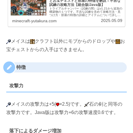
とお宝チェストと部屋の特徴を解説！不吉な
試練の攻略方法【統合版/Java版】
トライアルチャンバー（試練の間）はv1.21から追加の
構築物の１つです。不吉な試練を含めて攻略方法・見
つけ方・部屋の特徴の詳細とアイテムについて詳しく
解説します。1.21で新しく登場するブロックや敵モ
2025.05.09
minecraft-yutakura.com
ブ、トライアルスポナーなど新しい要素の詰...
メイスは
クラフト以外にモブからのドロップや
お
宝チェストからの入手はできません。
特徴
攻撃力
メイスの攻撃力は+5(
×2.5)です。
石の剣と同等の
攻撃力です。Java版は攻撃力+6の攻撃速度0.6です。
落下によるダメージ増加