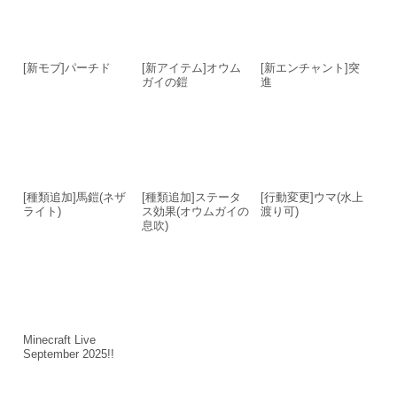
[新モブ]パーチド
[新アイテム]オウム
[新エンチャント]突
ガイの鎧
進
[種類追加]馬鎧(ネザ
[種類追加]ステータ
[行動変更]ウマ(水上
ライト)
ス効果(オウムガイの
渡り可)
息吹)
Minecraft Live
September 2025!!