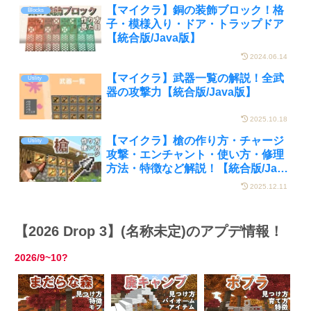
【マイクラ】銅の装飾ブロック！格
Blocks
子・模様入り・ドア・トラップドア
【統合版/Java版】
2024.06.14
【マイクラ】武器一覧の解説！全武
Utility
器の攻撃力【統合版/Java版】
2025.10.18
【マイクラ】槍の作り方・チャージ
Utility
攻撃・エンチャント・使い方・修理
方法・特徴など解説！【統合版/Java
版】
2025.12.11
【2026 Drop 3】(名称未定)のアプデ情報！
2026/9~10?