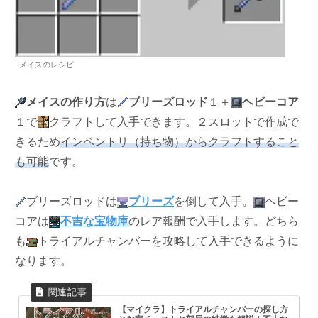
メイスのレシピ
メイスの作り方
は
ブリーズロッド
１＋
ヘビーコア
１で
クラフトして入手できます。２スロットで作成で
きるため
インベントリ（持ち物）からクラフトすること
も可能
です。
ブリーズロッドは
ブリーズ
を倒して入手。
ヘビー
コアは
不吉な宝物庫
のレア報酬で入手します。どちら
も
トライアルチャンバーを攻略して入手できるように
なります。
【マイクラ】トライアルチャンバーの探し方