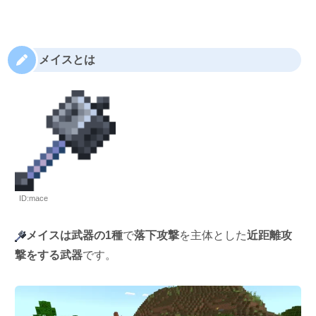
メイスとは
ID:mace
メイスは武器の1種
で
落下攻撃
を主体とした
近距離攻
撃をする武器
です。