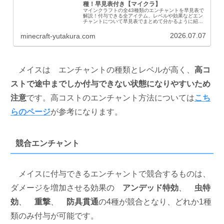
種！早見表付き【マイクラ】
マインクラフトの全43種類のエンチャントを早見表で
解説！付与できる全アイテム、レベルや効果などエン
チャントについて早見表でまとめて分かるように紹介
していきます。全エンチャントの効果についても紹介
します。エンチャント早見表エンチャントがどのア...
2026.07.07
minecraft-yutakura.com
メイスは
エンチャントの種類とレベルが高く、
高コ
ストで途中までしか付与できない状態になりやすいため
注意
です。高コストのエンチャント方法については
こち
らのページ
が参考になります。
競合エンチャント
メイスに付与できるエンチャントで競合するものは、
ダメージを増加させる効果の
アンデッド特効
、
虫特
効
、
重撃
、
防具貫通
の4種が競合となり、どれか1種
類のみ付与が可能です。