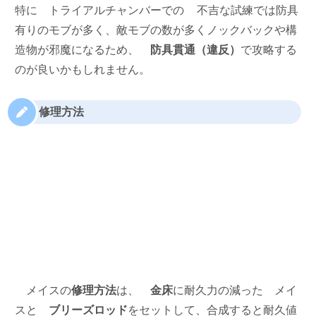
特に
トライアルチャンバーでの
不吉な試練では防具
有りのモブが多く、敵モブの数が多くノックバックや構
造物が邪魔になるため、
防具貫通（違反）
で攻略する
のが良いかもしれません。
修理方法
メイスの
修理方法
は、
金床
に耐久力の減った
メイ
スと
ブリーズロッド
をセットして、合成すると耐久値