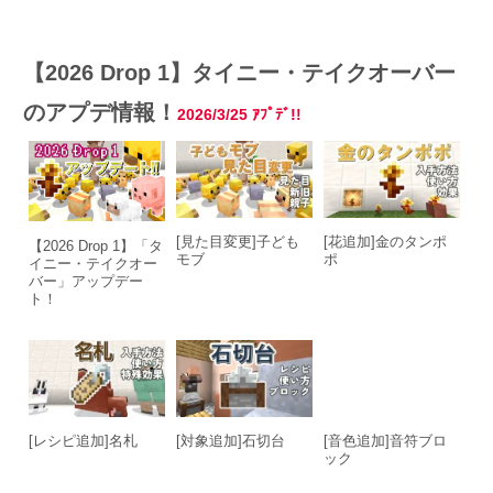
【2026 Drop 1】タイニー・テイクオーバー
のアプデ情報！
2026/3/25
ｱﾌﾟﾃﾞ!!
[見た目変更]子ども
[花追加]金のタンポ
【2026 Drop 1】「タ
モブ
ポ
イニー・テイクオー
バー」アップデー
ト！
[レシピ追加]名札
[対象追加]石切台
[音色追加]音符ブロ
ック