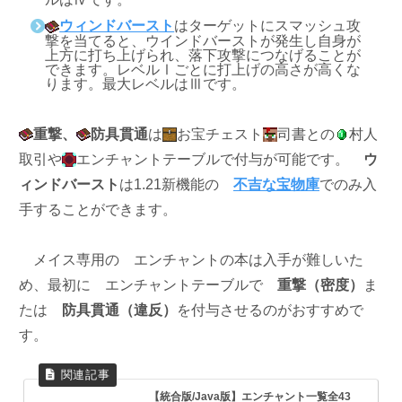
ウィンドバースト
はターゲットにスマッシュ攻
撃を当てると、ウインドバーストが発生し自身が
上方に打ち上げられ、落下攻撃につなげることが
できます。レベルⅠごとに打上げの高さが高くな
ります。最大レベルはⅢです。
重撃
、
防具貫通
は
お宝チェスト
司書との
村人
取引や
エンチャントテーブルで付与が可能です。
ウ
ィンドバースト
は1.21新機能の
不吉な宝物庫
でのみ入
手することができます。
メイス専用の
エンチャントの本は入手が難しいた
め、最初に
エンチャントテーブルで
重撃（密度）
ま
たは
防具貫通
（違反）
を付与させるのがおすすめで
す。
【統合版/Java版】エンチャント一覧全43