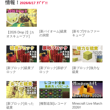
情報！
2026/6/17
ｱﾌﾟﾃﾞ!!
[新バイオーム]硫黄
[新モブ]サルファー
【2026 Drop 2】[カ
の洞窟
キューブ
オスキューブド]
[新ブロック]硫黄ブ
[新ブロック]辰砂ブ
[新ブロック]強力な
ロック
ロック
硫黄
[新ブロック]尖った
[種類追加]レコード
Minecraft Live March
硫黄
2026!!