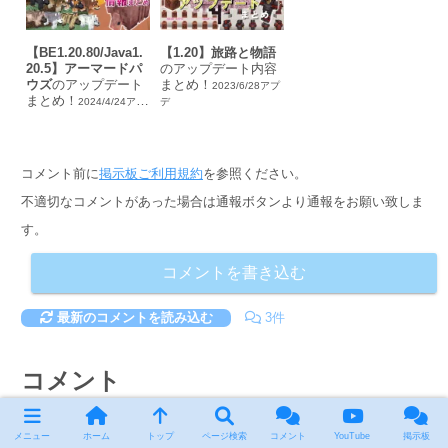
【BE1.20.80/Java1.
【1.20】旅路と物語
20.5】アーマードパ
のアップデート内容
ウズ
のアップデート
まとめ！
2023/6/28アプ
まとめ！
2024/4/24アプ
デ
デ
コメント前に
掲示板ご利用規約
を参照ください。
不適切なコメントがあった場合は通報ボタンより通報をお願い致しま
す。
コメントを書き込む
最新のコメントを読み込む
3件
コメント
メニュー
ホーム
トップ
ページ検索
コメント
YouTube
掲示板
3.
ゆゆゆ
ID:管理人
2024/05/02(木) 2年前