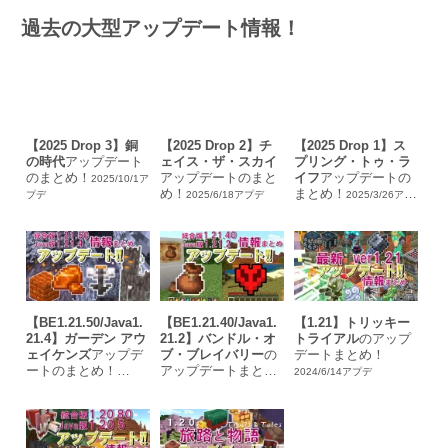
過去の大型アップデート情報！
【2025 Drop 3】銅
【2025 Drop 2】チ
【2025 Drop 1】ス
の時代
アップデート
ェイス・ザ・スカイ
プリング・トゥ・ラ
のまとめ！
アップデートのまと
イフ
アップデートの
2025/10/1ア
め！
まとめ！
プデ
2025/6/18アプデ
2025/3/26アプ
デ
【BE1.21.50/Java1.
【BE1.21.40/Java1.
【1.21】トリッキー
21.4】ガーデン アウ
21.2】バンドル・オ
トライアル
のアップ
ェイケンズ
アップデ
ブ・ブレイバリー
の
デートまとめ！
ートのまとめ！
アップデートまと
2024/6/14アプデ
め！
2024/12/4アプデ
2024/10/23アプデ