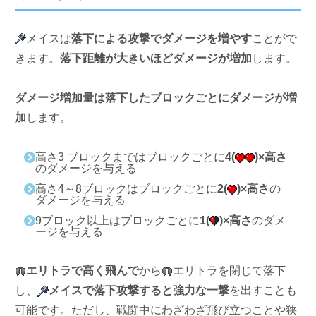
メイスは
落下による攻撃でダメージを増やす
ことがで
きます。
落下距離が大きいほどダメージが増加
します。
ダメージ増加量は落下したブロックごとにダメージが増
加
します。
高さ3 ブロックまではブロックごとに
4(
)×高さ
のダメージを与える
高さ4～8ブロックはブロックごとに
2(
)×高さ
の
ダメージを与える
9ブロック以上はブロックごとに
1(
)×高さ
のダメ
ージを与える
エリトラで高く飛んで
から
エリトラを閉じて落下
し、
メイスで落下攻撃すると強力な一撃
を出すことも
可能です。ただし、戦闘中にわざわざ飛び立つことや狭