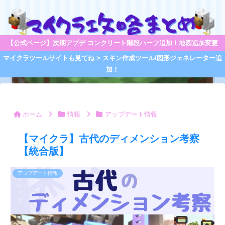
【公式ページ】次期アプデ コンクリート階段ハーフ追加！地図追加変更
マイクラツールサイトも見てね > スキン作成ツール/図形ジェネレーター追
加！
ホーム
情報
アップデート情報
【マイクラ】古代のディメンション考察
【統合版】
アップデート情報