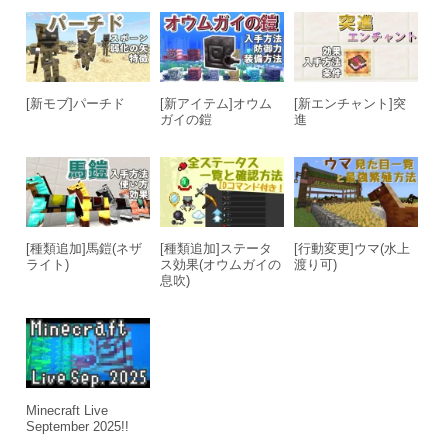
[新モブ]パーチド
[新アイテム]オウム
[新エンチャント]突
ガイの鎧
進
[種類追加]馬鎧(ネザ
[種類追加]ステータ
[行動変更]ウマ(水上
ライト)
ス効果(オウムガイの
渡り可)
息吹)
Minecraft Live
September 2025!!