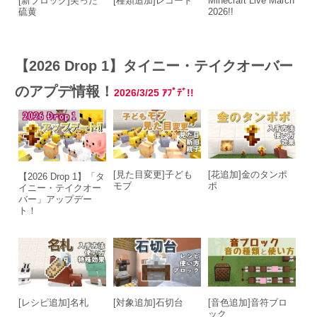
[新ブロック]尖った
[種類追加]レコード
Minecraft Live March
硫黄
2026!!
【2026 Drop 1】タイニー・テイクオーバー
のアプデ情報！
2026/3/25
ｱﾌﾟﾃﾞ!!
[見た目変更]子ども
[花追加]金のタンポ
【2026 Drop 1】「タ
モブ
ポ
イニー・テイクオー
バー」アップデー
ト！
[レシピ追加]名札
[対象追加]石切台
[音色追加]音符ブロ
ック