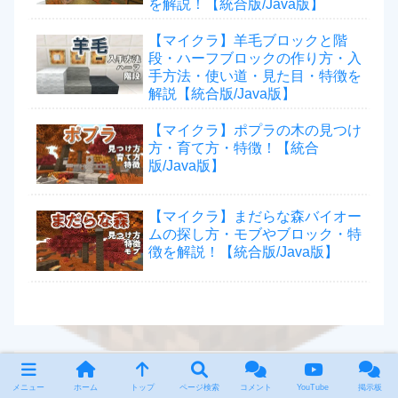
を解説！【統合版/Java版】
【マイクラ】羊毛ブロックと階
段・ハーフブロックの作り方・入
手方法・使い道・見た目・特徴を
解説【統合版/Java版】
【マイクラ】ポプラの木の見つけ
方・育て方・特徴！【統合
版/Java版】
【マイクラ】まだらな森バイオー
ムの探し方・モブやブロック・特
徴を解説！【統合版/Java版】
メニュー
ホーム
トップ
ページ検索
コメント
YouTube
掲示板