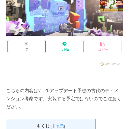
X
LINE
コピー
2023.02.20
こちらの内容はv1.20アップデート予想の古代のディメ
ンション考察です。実装する予定ではないのでご注意く
ださい。
もくじ
[
非表示
]