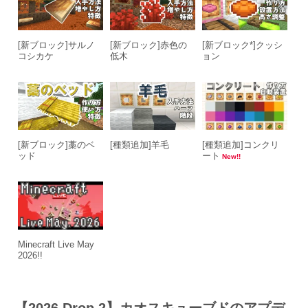
[新ブロック]サルノ
[新ブロック]赤色の
[新ブロック*]クッシ
コシカケ
低木
ョン
[新ブロック]藁のベ
[種類追加]羊毛
[種類追加]コンクリ
ッド
ート
New!!
Minecraft Live May
2026!!