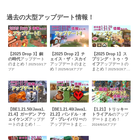
過去の大型アップデート情報！
【2025 Drop 3】銅
【2025 Drop 2】チ
【2025 Drop 1】ス
の時代
アップデート
ェイス・ザ・スカイ
プリング・トゥ・ラ
のまとめ！
アップデートのまと
イフ
アップデートの
2025/10/1ア
め！
まとめ！
プデ
2025/6/18アプデ
2025/3/26アプ
デ
【BE1.21.50/Java1.
【BE1.21.40/Java1.
【1.21】トリッキー
21.4】ガーデン アウ
21.2】バンドル・オ
トライアル
のアップ
ェイケンズ
アップデ
ブ・ブレイバリー
の
デートまとめ！
ートのまとめ！
アップデートまと
2024/6/14アプデ
め！
2024/12/4アプデ
2024/10/23アプデ