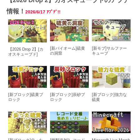
【2026 Drop 2】カオスキューブドのアプデ
情報！
2026/6/17
ｱﾌﾟﾃﾞ!!
[新バイオーム]硫黄
[新モブ]サルファー
【2026 Drop 2】[カ
の洞窟
キューブ
オスキューブド]
[新ブロック]硫黄ブ
[新ブロック]辰砂ブ
[新ブロック]強力な
ロック
ロック
硫黄