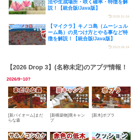
法や生成場所・咲く確率・特徴を解
説！【統合版/Java版】
2026.01.04
【マイクラ】キノコ島（ムーシュル
Biome
ーム島）の見つけ方とやる事など特
徴を解説！【統合版/Java版】
2023.08.24
【2026 Drop 3】(名称未定)のアプデ情報！
2026/9~10?
[新バイオーム]まだ
[新構築物]廃キャン
[新木]ポプラ
らな森
プ