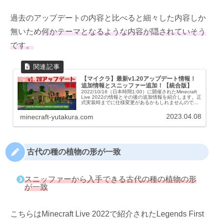
過去のアップデートの内容と比べると細々した内容しか
無いため
何かテーマとなるような内容が隠されていそう
です。
【マイクラ】最新v1.20アップデート情報！
追加情報とスニッファー追加！【統合版】
2022/10/16（日本時間1:00）に開催されたMinecraft
Live 2022の情報とその後の追加情報を紹介します。正
式実装時までに仕様変更があるかもしれませんのでご
注意です！Mob投票の結果はスニッファーです！新
Mobスニッフ...
2023.04.08
minecraft-yutakura.com
古代の種の植物の形が一致
スニッファーから入手できる古代の種の植物の形
が一致
こちらはMinecraft Live 2022で紹介されたLegends First