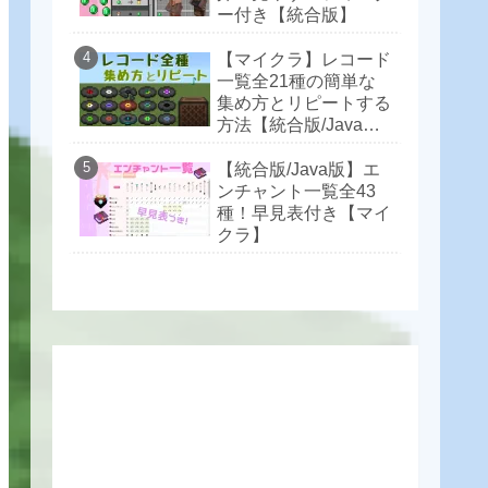
ー付き【統合版】
【マイクラ】レコード
一覧全21種の簡単な
集め方とリピートする
方法【統合版/Java
版】
【統合版/Java版】エ
ンチャント一覧全43
種！早見表付き【マイ
クラ】