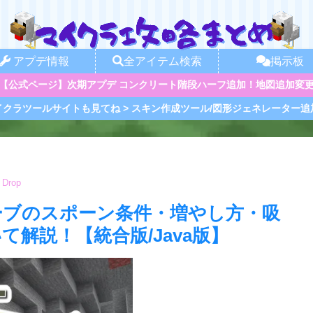
アプデ情報
全アイテム検索
掲示板
【公式ページ】次期アプデ コンクリート階段ハーフ追加！地図追加変
イクラツールサイトも見てね > スキン作成ツール/図形ジェネレーター追
 Drop
ーブのスポーン条件・増やし方・吸
解説！【統合版/Java版】