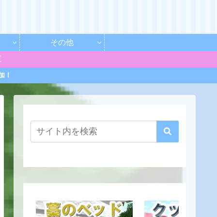
その他
更
加！