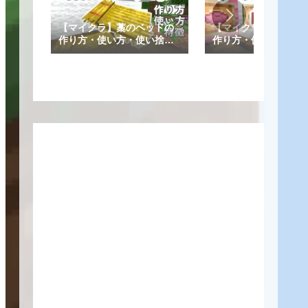
【マイクラ】藁のベッドの
【マイクラ】クッシ
作り方・使い方・使い捨て
作り方・使い方・設
など特徴を解説！【統合
や高さ調整一覧など
版/Java版】
解説！【統合版/Java