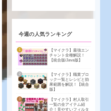
今週の人気ランキング
【マイクラ】最強エン
チャント全種解説！
【統合版/Java版】
【マイクラ】職業ブロ
ック一覧とレシピと効
果範囲を解説！【統合
版】
【マイクラ】村人取引
一覧の全アイテム紹
介！見やすいフィルタ