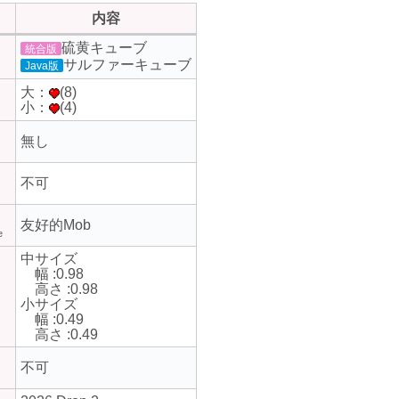
内容
硫黄キューブ
統合版
サルファーキューブ
Java版
大：
(8)
小：
(4)
無し
不可
友好的Mob
e
中サイズ
幅 :0.98
高さ :0.98
小サイズ
幅 :0.49
高さ :0.49
不可