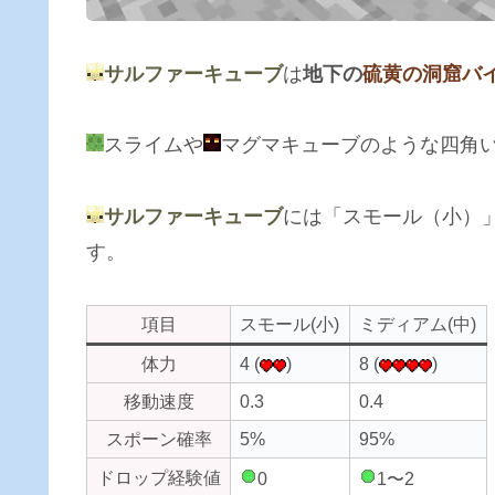
サルファーキューブ
は
地下の
硫黄の洞窟バ
スライムや
マグマキューブのような四角
サルファーキューブ
には「スモール（小）
す。
項目
スモール(小)
ミディアム(中)
体力
4 (
)
8 (
)
移動速度
0.3
0.4
スポーン確率
5%
95%
ドロップ経験値
0
1〜2