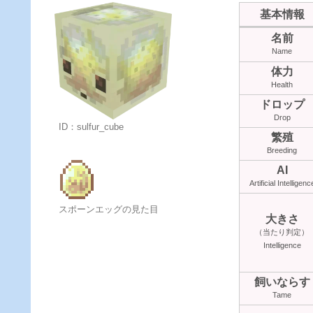
基本情報
名前
Name
体力
Health
ドロップ
Drop
ID：sulfur_cube
繁殖
Breeding
AI
Artificial Intelligenc
スポーンエッグの見た目
大きさ
（当たり判定）
Intelligence
飼いならす
Tame