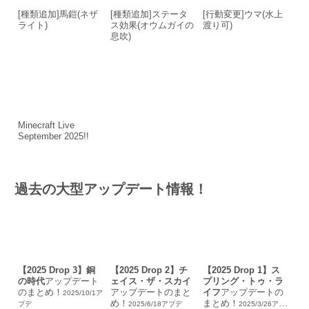
[種類追加]馬鎧(ネザ
[種類追加]ステータ
[行動変更]ウマ(水上
ライト)
ス効果(オウムガイの
渡り可)
息吹)
Minecraft Live
September 2025!!
過去の大型アップデート情報！
【2025 Drop 3】銅
【2025 Drop 2】チ
【2025 Drop 1】ス
の時代
アップデート
ェイス・ザ・スカイ
プリング・トゥ・ラ
のまとめ！
アップデートのまと
イフ
アップデートの
2025/10/1ア
め！
まとめ！
プデ
2025/6/18アプデ
2025/3/26アプ