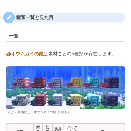
種類一覧と見た目
一覧
オウムガイの鎧
は素材ごとの5種類が存在します。
左から装備なし＋オウムガイの鎧（5種類）
耐
防
ノック
防具