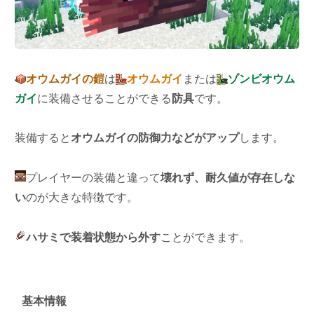
オウムガイの鎧
は
オウムガイ
または
ゾンビオウム
ガイ
に装備させることができる
防具
です。
装備すると
オウムガイの防御力などがアップ
します。
プレイヤーの装備と違って
壊れず、耐久値が存在しな
い
のが大きな特徴です。
ハサミで装着状態から外す
ことができます。
基本情報