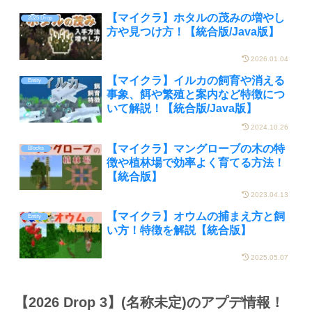
【マイクラ】ホタルの茂みの増やし
2025 Drop
方や見つけ方！【統合版/Java版】
2026.01.04
【マイクラ】イルカの飼育や消える
Entity
事象、餌や繁殖と案内など特徴につ
いて解説！【統合版/Java版】
2024.10.26
【マイクラ】マングローブの木の特
Blocks
徴や植林場で効率よく育てる方法！
【統合版】
2023.04.13
【マイクラ】オウムの捕まえ方と飼
Entity
い方！特徴を解説【統合版】
2025.05.07
【2026 Drop 3】(名称未定)のアプデ情報！