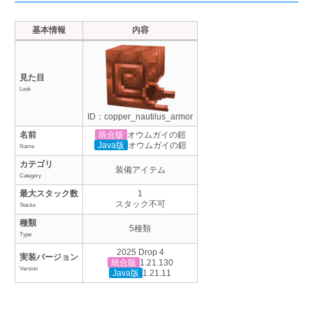
基本情報
内容
見た目
Look
ID：copper_nautilus_armor
統合版
名前
オウムガイの鎧
Java版
オウムガイの鎧
Name
カテゴリ
装備アイテム
Category
最大スタック数
1
スタック不可
Stacks
種類
5種類
Type
2025 Drop 4
実装バージョン
統合版
1.21.130
Version
Java版
1.21.11