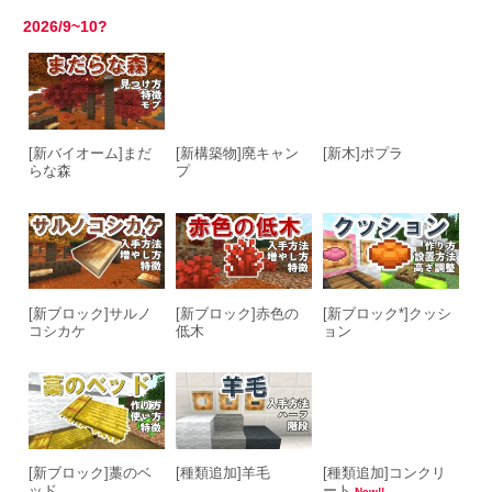
2026/9~10?
[新バイオーム]まだ
[新構築物]廃キャン
[新木]ポプラ
らな森
プ
[新ブロック]サルノ
[新ブロック]赤色の
[新ブロック*]クッシ
コシカケ
低木
ョン
[新ブロック]藁のベ
[種類追加]羊毛
[種類追加]コンクリ
ッド
ート
New!!