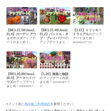
デ
【BE1.21.50/Java1.
【BE1.21.40/Java1.
【1.21】トリッキー
21.4】ガーデン アウ
21.2】バンドル・オ
トライアル
のアップ
ェイケンズ
アップデ
ブ・ブレイバリー
の
デートまとめ！
ートのまとめ！
アップデートまと
2024/6/14アプデ
め！
2024/12/4アプデ
2024/10/23アプデ
【BE1.20.80/Java1.
【1.20】旅路と物語
20.5】アーマードパ
のアップデート内容
ウズ
のアップデート
まとめ！
2023/6/28アプ
まとめ！
2024/4/24アプ
デ
デ
コメント前に
掲示板ご利用規約
を参照ください。
不適切なコメントがあった場合は通報ボタンより通報をお願い致しま