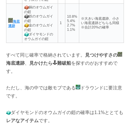
銅のオウムガイ
の鎧
鉄のオウムガイ
10.8%
※大きい海底遺跡、小さ
の鎧
5.4%
海底
1
い海底遺跡どちらも同様
2.7%
金のオウムガイ
遺跡
※合計20%の確率
1.1%
の鎧
ダイヤモンドの
オウムガイの鎧
すべて同じ確率で格納されています。
見つけやすさの
海底遺跡
、
見かけたら
難破船
を探すのがおすすめで
す。
ただし、海の中では敵モブである
ドラウンドに要注意
です。
ダイヤモンドのオウムガイの鎧の確率は1.1%ととても
レアなアイテム
です。