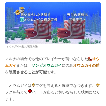
オウムガイの鎧の装備方法
マルチの場合でも他のプレイヤーが飼いならした
オウ
ムガイ
または
ゾンビオウムガイ
にのみ
オウムガイの鎧
を
装備させることが可能
です。
オウムガイは
フグを与えると確率でなつきます。
フグを与えて
ハートが出ると飼いならした状態になり
ます。