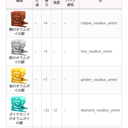
種類
久
御
バック
ID
強度
値
力
耐性
–
+4
–
–
copper_nautilus_armor
銅のオウムガ
イの鎧
–
+5
–
–
iron_nautilus_armor
鉄のオウムガ
イの鎧
–
+7
–
–
golden_nautilus_armor
金のオウムガ
イの鎧
–
+11
+2
–
diamond_nautilus_armor
ダイヤモンド
のオウムガイ
の鎧