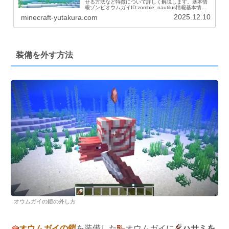
せる方法など特徴について詳しく解説します。基本情
報ゾンビオウムガイID:zombie_nautilus情報基本情報
内容名前統合版ゾンビオウムガイJava版ゾンビオウム
2025.12.10
minecraft-yutakura.com
ガイ体力×7.5(15)ド...
装備を外す方法
オウムガイの鎧の外し方
オウムガイの鎧
を装備した
オウムガイに
ハサミを