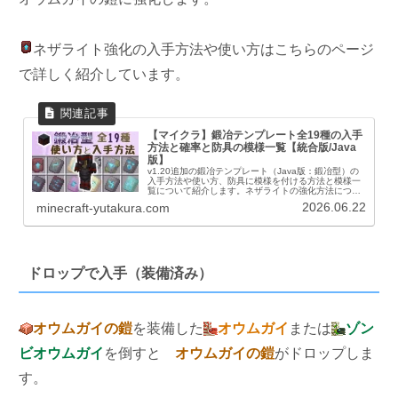
ネザライト強化の入手方法や使い方はこちらのページ
で詳しく紹介しています。
【マイクラ】鍛冶テンプレート全19種の入手
方法と確率と防具の模様一覧【統合版/Java
版】
v1.20追加の鍛冶テンプレート（Java版：鍛冶型）の
入手方法や使い方、防具に模様を付ける方法と模様一
覧について紹介します。ネザライトの強化方法につい
ても解説します。鍛冶テンプレート鍛冶テンプレート
2026.06.22
minecraft-yutakura.com
とは鍛冶テンプレートとは鍛冶台を利用して...
ドロップで入手（装備済み）
オウムガイの鎧
を装備した
オウムガイ
または
ゾン
ビオウムガイ
を倒すと
オウムガイの鎧
がドロップしま
す。