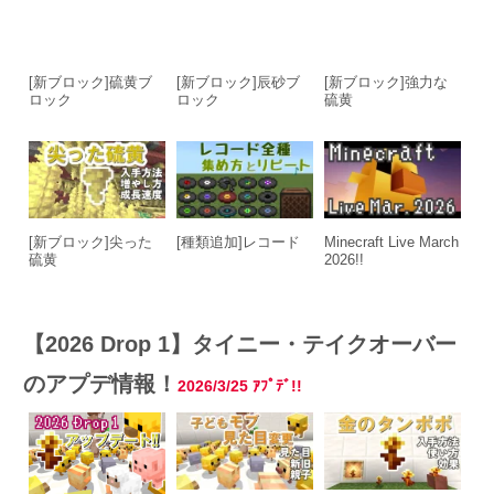
[新ブロック]硫黄ブ
[新ブロック]辰砂ブ
[新ブロック]強力な
ロック
ロック
硫黄
[新ブロック]尖った
[種類追加]レコード
Minecraft Live March
硫黄
2026!!
【2026 Drop 1】タイニー・テイクオーバー
のアプデ情報！
2026/3/25
ｱﾌﾟﾃﾞ!!