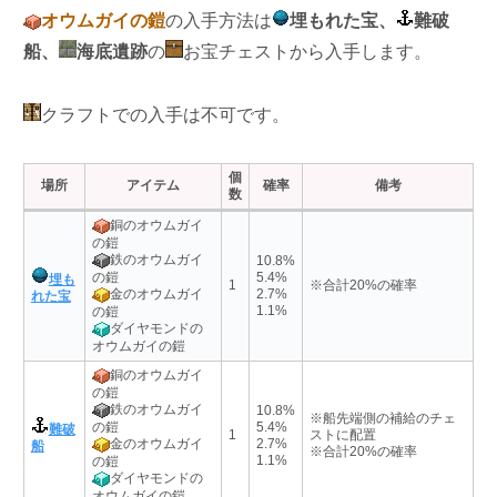
オウムガイの鎧
の入手方法は
埋もれた宝、
難破
船、
海底遺跡
の
お宝チェストから入手します。
クラフトでの入手は不可です。
個
場所
アイテム
確率
備考
数
銅のオウムガイ
の鎧
鉄のオウムガイ
10.8%
の鎧
5.4%
埋も
1
※合計20%の確率
2.7%
金のオウムガイ
れた宝
1.1%
の鎧
ダイヤモンドの
オウムガイの鎧
銅のオウムガイ
の鎧
鉄のオウムガイ
10.8%
※船先端側の補給のチェ
の鎧
5.4%
難破
1
ストに配置
2.7%
金のオウムガイ
船
※合計20%の確率
1.1%
の鎧
ダイヤモンドの
オウムガイの鎧