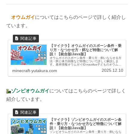
オウムガイ
についてはこちらのページで詳しく紹介し
ています。
【マイクラ】オウムガイのスポーン条件・乗
り方・なつかせ方・餌など特徴について解
説！【統合版/Java版】
オウムガイのスポーン条件・乗り方・飼いならせる方
法・餌と体力回復など特徴について詳しく解説しま
す。基本情報オウムガイID:nautilus子どものオウムガ
イ情報基本情報内容名前統合版オウムガイJava版オウ
2025.12.10
minecraft-yutakura.com
ムガイ体力×7.5(15)ドロップ...
ゾンビオウムガイ
についてはこちらのページで詳しく
紹介しています。
【マイクラ】ゾンビオウムガイのスポーン条
件・乗り方・なつかせ方など特徴について解
説！【統合版/Java版】
ゾンビオウムガイのスポーン条件・乗り方・飼いなら