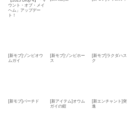
【2025 Drop 4】「マ
ウント・オブ・メイ
ヘム」アップデー
ト！
[新モブ]ゾンビオウ
[新モブ]ゾンビホー
[新モブ]ラクダハス
ムガイ
ス
ク
[新モブ]パーチド
[新アイテム]オウム
[新エンチャント]突
ガイの鎧
進