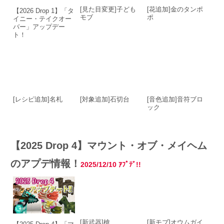
[見た目変更]子ども
[花追加]金のタンポ
【2026 Drop 1】「タ
モブ
ポ
イニー・テイクオー
バー」アップデー
ト！
[レシピ追加]名札
[対象追加]石切台
[音色追加]音符ブロ
ック
【2025 Drop 4】マウント・オブ・メイヘム
のアプデ情報！
2025/12/10 ｱﾌﾟﾃﾞ!!
[新武器]槍
[新モブ]オウムガイ