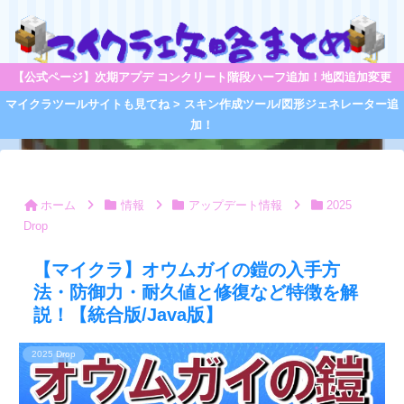
【公式ページ】次期アプデ コンクリート階段ハーフ追加！地図追加変更
マイクラツールサイトも見てね > スキン作成ツール/図形ジェネレーター追
加！
ホーム
情報
アップデート情報
2025
Drop
【マイクラ】オウムガイの鎧の入手方
法・防御力・耐久値と修復など特徴を解
説！【統合版/Java版】
2025 Drop