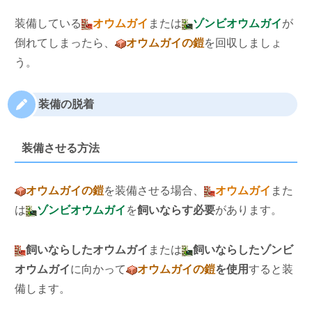
装備している
オウムガイ
または
ゾンビオウムガイ
が
倒れてしまったら、
オウムガイの鎧
を回収しましょ
う。
装備の脱着
装備させる方法
オウムガイの鎧
を装備させる場合、
オウムガイ
また
は
ゾンビオウムガイ
を
飼いならす必要
があります。
飼いならしたオウムガイ
または
飼いならしたゾンビ
オウムガイ
に向かって
オウムガイの鎧
を使用
すると装
備します。