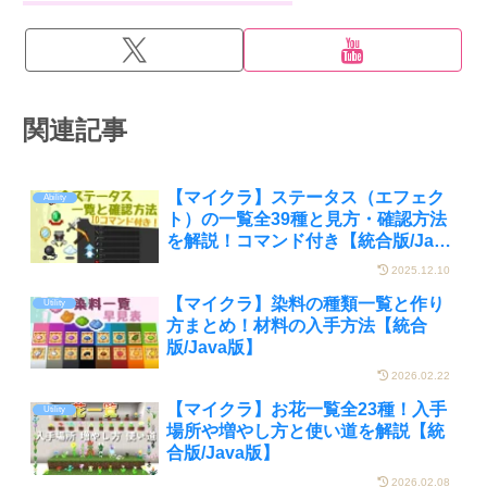
関連記事
【マイクラ】ステータス（エフェク
Ability
ト）の一覧全39種と見方・確認方法
を解説！コマンド付き【統合版/Java
版】
2025.12.10
【マイクラ】染料の種類一覧と作り
Utility
方まとめ！材料の入手方法【統合
版/Java版】
2026.02.22
【マイクラ】お花一覧全23種！入手
Utility
場所や増やし方と使い道を解説【統
合版/Java版】
2026.02.08