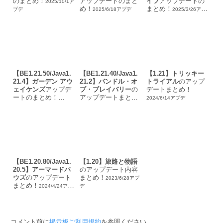
のまとめ！
アップデートのまと
イフ
アップデートの
2025/10/1ア
め！
まとめ！
プデ
2025/6/18アプデ
2025/3/26アプ
デ
【BE1.21.50/Java1.
【BE1.21.40/Java1.
【1.21】トリッキー
21.4】ガーデン アウ
21.2】バンドル・オ
トライアル
のアップ
ェイケンズ
アップデ
ブ・ブレイバリー
の
デートまとめ！
ートのまとめ！
アップデートまと
2024/6/14アプデ
め！
2024/12/4アプデ
2024/10/23アプデ
【BE1.20.80/Java1.
【1.20】旅路と物語
20.5】アーマードパ
のアップデート内容
ウズ
のアップデート
まとめ！
2023/6/28アプ
まとめ！
2024/4/24アプ
デ
デ
コメント前に
掲示板ご利用規約
を参照ください。