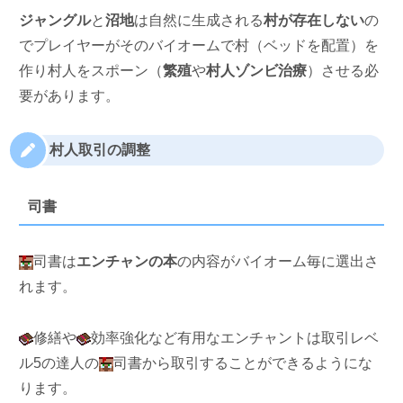
ジャングル
と
沼地
は自然に生成される
村が存在しない
の
でプレイヤーがそのバイオームで村（ベッドを配置）を
作り村人をスポーン（
繁殖
や
村人ゾンビ治療
）させる必
要があります。
村人取引の調整
司書
司書は
エンチャンの本
の内容がバイオーム毎に選出さ
れます。
修繕や
効率強化など有用なエンチャントは取引レベ
ル5の達人の
司書から取引することができるようにな
ります。