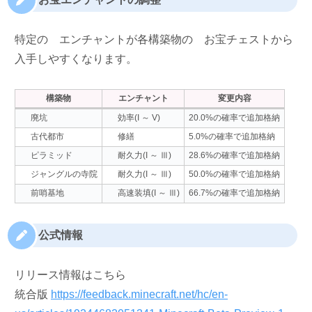
特定の
エンチャントが各構築物の
お宝チェストから
入手しやすくなります。
構築物
エンチャント
変更内容
20.0%の確率で追加格納
廃坑
効率(I ～ V)
5.0%の確率で追加格納
古代都市
修繕
28.6%の確率で追加格納
ピラミッド
耐久力(I ～ Ⅲ)
50.0%の確率で追加格納
ジャングルの寺院
耐久力(I ～ Ⅲ)
66.7%の確率で追加格納
前哨基地
高速装填(I ～ Ⅲ)
公式情報
リリース情報はこちら
統合版
https://feedback.minecraft.net/hc/en-