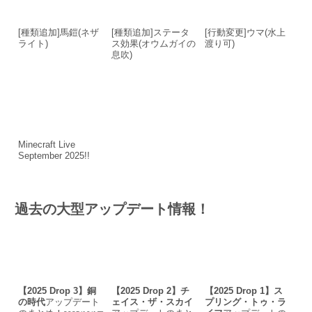
[種類追加]馬鎧(ネザ
[種類追加]ステータ
[行動変更]ウマ(水上
ライト)
ス効果(オウムガイの
渡り可)
息吹)
Minecraft Live
September 2025!!
過去の大型アップデート情報！
【2025 Drop 3】銅
【2025 Drop 2】チ
【2025 Drop 1】ス
の時代
アップデート
ェイス・ザ・スカイ
プリング・トゥ・ラ