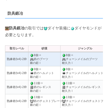
防具鍛冶
防具鍛冶
の取引では
ダイヤ装備に
ダイヤモンドが
必要となります。
取引レベル
砂漠
ジャングル
8個⇒
8個⇒
熟練者(lv4)-2枠
鉄のブーツ
チェーンメイルのブーツ
棘の鎧Ⅰ
耐久力Ⅰ
9個⇒
9個⇒
熟練者(lv4)-2枠
鉄のヘルメット
チェーンメイルのヘルメット
棘の鎧Ⅰ
耐久力Ⅰ
11個⇒
11個⇒
熟練者(lv4)-2枠
鉄のレギンス
チェーンメイルのレギンス
棘の鎧Ⅰ
耐久力Ⅰ
13個⇒
13個⇒
熟練者(lv4)-2枠
鉄のチェストプレート
チェーンメイルのチェストプレ
棘の鎧Ⅰ
耐久力Ⅰ