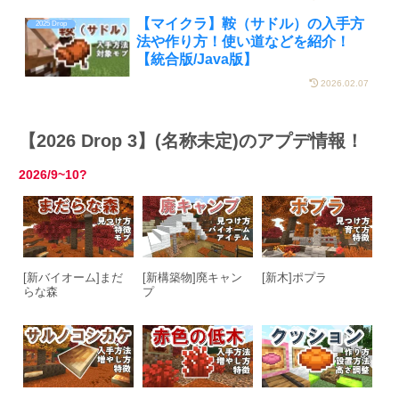
【マイクラ】鞍（サドル）の入手方
2025 Drop
法や作り方！使い道などを紹介！
【統合版/Java版】
2026.02.07
【2026 Drop 3】(名称未定)のアプデ情報！
2026/9~10?
[新バイオーム]まだ
[新構築物]廃キャン
[新木]ポプラ
らな森
プ