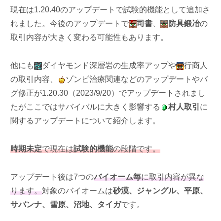
現在は1.20.40のアップデートで試験的機能として追加さ
れました。今後のアップデートで
司書
、
防具鍛冶
の
取引内容が大きく変わる可能性もあります。
他にも
ダイヤモンド深層岩の生成率アップや
行商人
の取引内容、
ゾンビ治療関連などのアップデートやバ
グ修正が1.20.30（2023/9/20）でアップデートされまし
たがここではサバイバルに大きく影響する
村人取引
に
関するアップデートについて紹介します。
時期未定
で現在は
試験的機能
の段階です。
アップデート後は7つの
バイオーム毎
に取引内容が異な
ります。
対象のバイオームは
砂漠、ジャングル、平原、
サバンナ、雪原、沼地、タイガ
です。