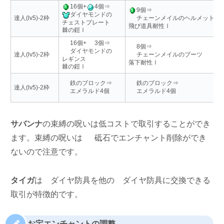
16個+
4個⇒
9個⇒
ダイヤモンドの
達人(lv5)-2枠
チェーンメイルのヘルメット
チェストプレート
飛び道具耐性Ⅰ
棘の鎧Ⅰ
16個+
3個⇒
8個⇒
ダイヤモンドの
達人(lv5)-2枠
チェーンメイルのブーツ
レギンス
落下耐性Ⅰ
棘の鎧Ⅰ
鉄のブロック⇒
鉄のブロック⇒
達人(lv5)-2枠
エメラルド4個
エメラルド4個
サバンナ
の束縛の呪いは低コストで取引することができ
ます。束縛の呪いは
砥石でエンチャント削除ができ
ないので注意です。
タイガ
は
ダイヤ防具を他の
ダイヤ防具に交換できる
取引が特徴的です。
お宝エンチャントの調整