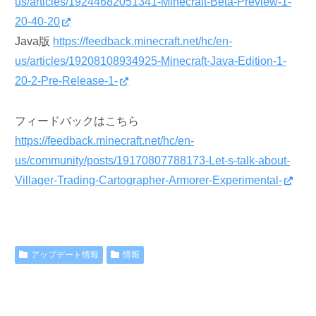
us/articles/19244682051341-Minecraft-Beta-Preview-1-
20-40-20
Java版
https://feedback.minecraft.net/hc/en-
us/articles/19208108934925-Minecraft-Java-Edition-1-
20-2-Pre-Release-1-
フィードバックはこちら
https://feedback.minecraft.net/hc/en-
us/community/posts/19170807788173-Let-s-talk-about-
Villager-Trading-Cartographer-Armorer-Experimental-
アップデート情報
情報