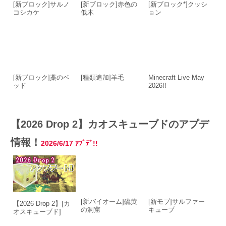
[新ブロック]サルノ
[新ブロック]赤色の
[新ブロック*]クッシ
コシカケ
低木
ョン
[新ブロック]藁のベ
[種類追加]羊毛
Minecraft Live May
ッド
2026!!
【2026 Drop 2】カオスキューブドのアプデ
情報！
2026/6/17
ｱﾌﾟﾃﾞ!!
[新バイオーム]硫黄
[新モブ]サルファー
【2026 Drop 2】[カ
の洞窟
キューブ
オスキューブド]