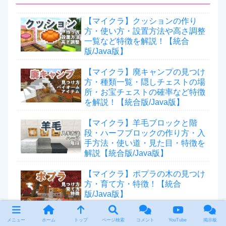
【マイクラ】クッションの作り
方・使い方・設置方法や高さ調整
一覧など特徴を解説！【統合
版/Java版】
【マイクラ】廃キャンプの見つけ
方・種類一覧・隠しチェストの場
所・お宝チェストの確率など特徴
を解説！【統合版/Java版】
【マイクラ】羊毛ブロックと階
段・ハーフブロックの作り方・入
手方法・使い道・見た目・特徴を
解説【統合版/Java版】
【マイクラ】ポプラの木の見つけ
方・育て方・特徴！【統合
版/Java版】
メニュー
ホーム
トップ
ページ検索
コメント
YouTube
掲示板
【マイクラ】まだらな森バイオー