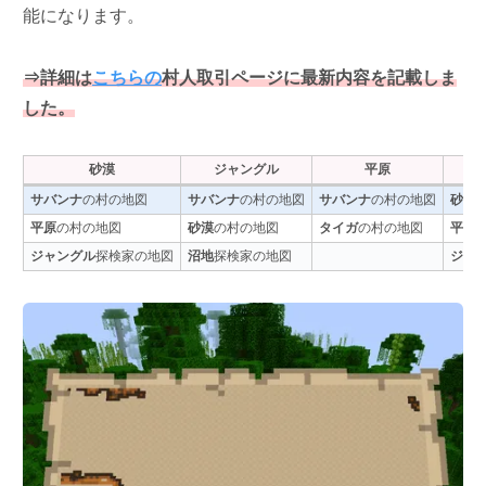
能になります。
⇒詳細は
こちらの
村人取引ページに最新内容を記載しま
した。
砂漠
ジャングル
平原
サバンナ
の村の地図
サバンナ
の村の地図
サバンナ
の村の地図
砂漠
平原
の村の地図
砂漠
の村の地図
タイガ
の村の地図
平原
ジャングル
探検家の地図
沼地
探検家の地図
ジャ