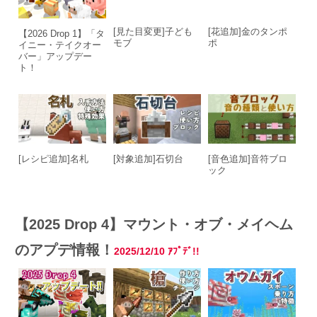
[見た目変更]子ども
[花追加]金のタンポ
【2026 Drop 1】「タ
モブ
ポ
イニー・テイクオー
バー」アップデー
ト！
[レシピ追加]名札
[対象追加]石切台
[音色追加]音符ブロ
ック
【2025 Drop 4】マウント・オブ・メイヘム
のアプデ情報！
2025/12/10 ｱﾌﾟﾃﾞ!!