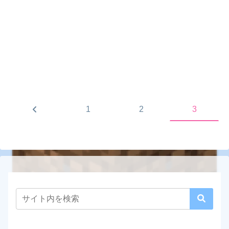
前
1
2
3
へ