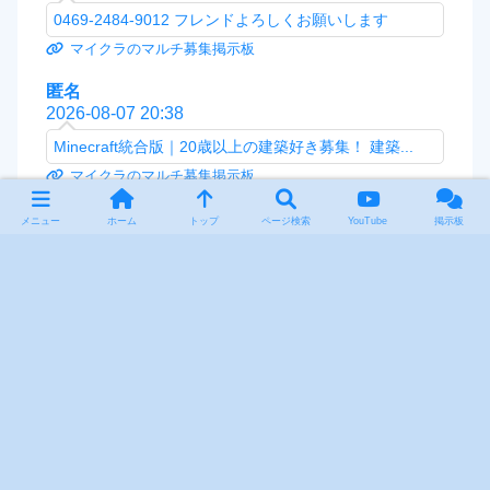
0469-2484-9012 フレンドよろしくお願いします
マイクラのマルチ募集掲示板
匿名
2026-08-07 20:38
Minecraft統合版｜20歳以上の建築好き募集！ 建築...
マイクラのマルチ募集掲示板
KK
メニュー
ホーム
トップ
ページ検索
YouTube
掲示板
2026-08-07 20:13
送らせて頂きました
マイクラのマルチ募集掲示板
9115
2026-08-07 20:08
荒らしって俺かい？
マイクラのマルチ募集掲示板
EFMBW