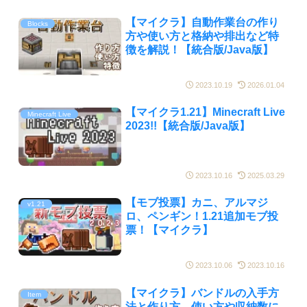
【マイクラ】自動作業台の作り
Blocks
方や使い方と格納や排出など特
徴を解説！【統合版/Java版】
2023.10.19
2026.01.04
【マイクラ1.21】Minecraft Live
Minecraft Live
2023!!【統合版/Java版】
2023.10.16
2025.03.29
【モブ投票】カニ、アルマジ
v1.21
ロ、ペンギン！1.21追加モブ投
票！【マイクラ】
2023.10.06
2023.10.16
【マイクラ】バンドルの入手方
Item
法と作り方、使い方や収納数に